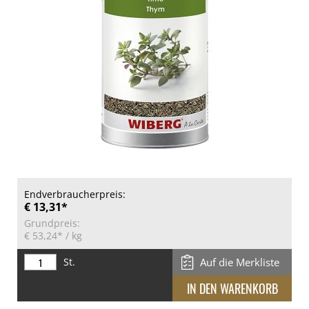
Endverbraucherpreis:
€ 13,31*
Grundpreis:
€ 53,24*
/ kg
St.
Auf die Merkliste