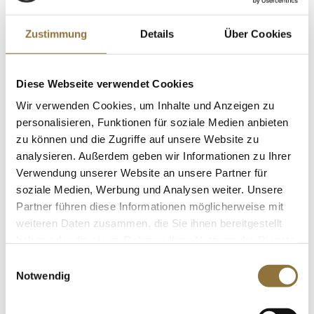
LEBENSMITTELKENNZEICHNUNGEN
€ 20,30
Zustimmung
Details
Über Cookies
€ 203,00
/ Liter
St.
Diese Webseite verwendet Cookies
Wir verwenden Cookies, um Inhalte und Anzeigen zu
Brauner Krümel-Kandis, 5 kg
personalisieren, Funktionen für soziale Medien anbieten
Art.Nr.:13624
zu können und die Zugriffe auf unsere Website zu
analysieren. Außerdem geben wir Informationen zu Ihrer
Verwendung unserer Website an unsere Partner für
soziale Medien, Werbung und Analysen weiter. Unsere
LEBENSMITTELKENNZEICHNUNGEN
Partner führen diese Informationen möglicherweise mit
weiteren Daten zusammen, die Sie ihnen bereitgestellt
€ 35,20
haben oder die sie im Rahmen Ihrer Nutzung der Dienste
€ 7,04
/ kg
gesammelt haben.
Einwilligungsauswahl
St.
Notwendig
Wiberg Zimt, gemahlen, 200 g