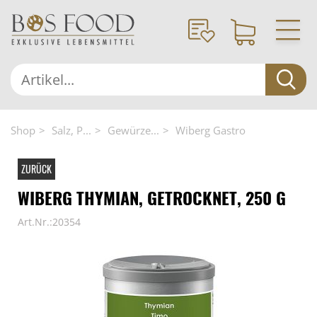
Shop
Salz, P...
Gewürze...
Wiberg Gastro
ZURÜCK
WIBERG THYMIAN, GETROCKNET, 250 G
Art.Nr.:20354