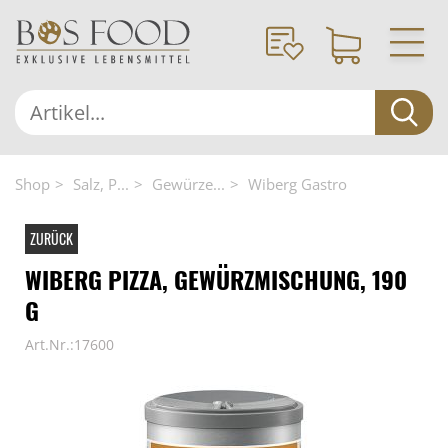
Shop
Salz, P...
Gewürze...
Wiberg Gastro
ZURÜCK
WIBERG PIZZA, GEWÜRZMISCHUNG, 190
G
Art.Nr.:17600