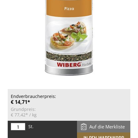
Endverbraucherpreis:
€ 14,71*
Grundpreis:
€ 77,42*
/ kg
St.
Auf die Merkliste