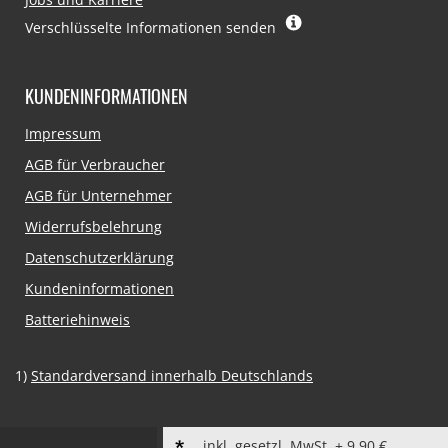
Verschlüsselte Informationen senden
KUNDENINFORMATIONEN
Navigation
Impressum
überspringen
AGB für Verbraucher
AGB für Unternehmer
Widerrufsbelehrung
Datenschutzerklärung
Kundeninformationen
Batteriehinweis
1)
Standardversand innerhalb Deutschlands
inkl. gesetzl. MwSt. + 9,90 €