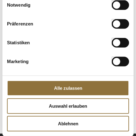
Notwendig
€ 22,27
€ 55,68
/ kg
Präferenzen
St.
Suppensieb - Better Food, ø 40cm,
Statistiken
spülmaschinengeeignet, 1 St
Art.Nr.:26304
Marketing
KENNZEICHNUNGEN U. SPEZIFIKATIONEN
Alle zulassen
€ 10,63
Auswahl erlauben
St.
Ablehnen