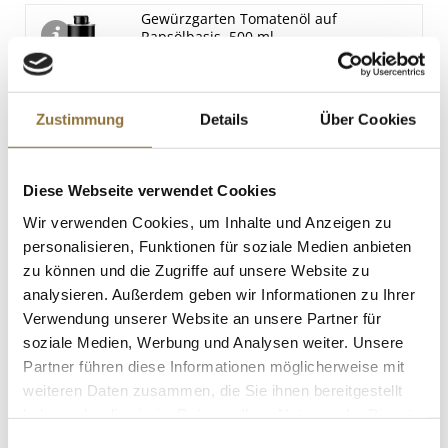
Gewürzgarten Tomatenöl auf
Rapsölbasis, 500 ml
Art.Nr.:61161
Zustimmung
Details
Über Cookies
LEBENSMITTELKENNZEICHNUNGEN
€ 9,83
Diese Webseite verwendet Cookies
€ 19,66
/ Liter
Wir verwenden Cookies, um Inhalte und Anzeigen zu
personalisieren, Funktionen für soziale Medien anbieten
St.
zu können und die Zugriffe auf unsere Website zu
analysieren. Außerdem geben wir Informationen zu Ihrer
Wiberg Wacholderbeeren, ganz, 400 g
Verwendung unserer Website an unsere Partner für
Art.Nr.:15391
soziale Medien, Werbung und Analysen weiter. Unsere
Partner führen diese Informationen möglicherweise mit
weiteren Daten zusammen, die Sie ihnen bereitgestellt
haben oder die sie im Rahmen Ihrer Nutzung der Dienste
LEBENSMITTELKENNZEICHNUNGEN
gesammelt haben.
Einwilligungsauswahl