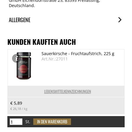
GmbH Eichendorfstraße 25, 83395 Freilassing,
Deutschland.
ALLERGENE
Allergene
Spuren / Enthalten
KUNDEN KAUFTEN AUCH
Senf
Sauerkirsche - Fruchtaufstrich, 225 g
Enthalten
Art.Nr.:27011
LEBENSMITTELKENNZEICHNUNGEN
€ 5,89
€ 26,18
/ kg
St.