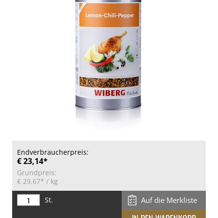
Endverbraucherpreis:
€ 23,14*
Grundpreis:
€ 29,67*
/ kg
St.
Auf die Merkliste