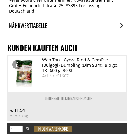
Verantwortlicher Unternehmer: NovaTaste Germany
GmbH Eichendorfstraße 25, 83395 Freilassing,
Deutschland.
NÄHRWERTTABELLE
Nährwerte
je 100g
KUNDEN KAUFTEN AUCH
Brennwert
Wan Tan - Gyoza Rind & Gemüse
946 kJ/226 kcal
(Bulgogi) Dumpling (Dim Sum), Bibigo,
Fett
TK, 600 g, 30 St
Art.Nr.:61667
4.1 g
davon gesättigte Fettsäuren
0.6 g
LEBENSMITTELKENNZEICHNUNGEN
Kohlenhydrate
€ 11,94
37 g
€ 19,90
/ kg
davon Zucker
34 g
St.