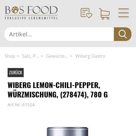
Shop
Salz, P...
Gewürze...
Wiberg Gastro
ZURÜCK
WIBERG LEMON-CHILI-PEPPER,
WÜRZMISCHUNG, (278474), 780 G
Art.Nr.:61524