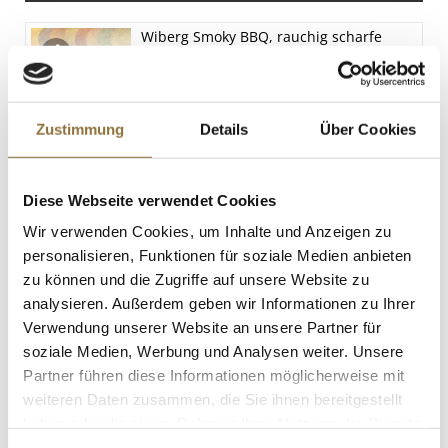
Eiweiß
Wiberg Smoky BBQ, rauchig scharfe
5.2 g
Gewürzmischung, 100 g
Salz
Art.Nr.:62350
34 g
Zustimmung
Details
Über Cookies
LEBENSMITTELKENNZEICHNUNGEN
Diese Webseite verwendet Cookies
€ 5,99
€ 59,90
/ kg
Wir verwenden Cookies, um Inhalte und Anzeigen zu
personalisieren, Funktionen für soziale Medien anbieten
St.
zu können und die Zugriffe auf unsere Website zu
analysieren. Außerdem geben wir Informationen zu Ihrer
Wiberg Grill Argentina Style,
Verwendung unserer Website an unsere Partner für
Gewürzmischung, 550 g
soziale Medien, Werbung und Analysen weiter. Unsere
Art.Nr.:36136
Partner führen diese Informationen möglicherweise mit
weiteren Daten zusammen, die Sie ihnen bereitgestellt
haben oder die sie im Rahmen Ihrer Nutzung der Dienste
gesammelt haben.