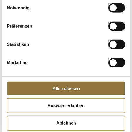
LEBENSMITTELKENNZEICHNUNGEN
Einwilligungsauswahl
Notwendig
€ 25,21
€ 45,84
/ kg
Präferenzen
St.
Statistiken
Suehiro - Reiswein-Weizenessig für
Sushi, mit Salz, Mizkan, 20 l
Art.Nr.:10682
Marketing
LEBENSMITTELKENNZEICHNUNGEN
Alle zulassen
€ 87,73
€ 4,39
/ Liter
Auswahl erlauben
St.
Ablehnen