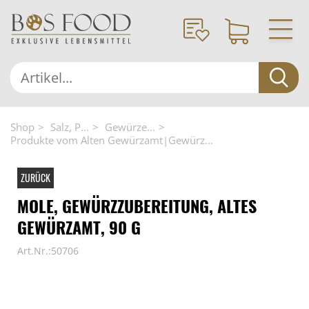
Shop
Salz, P...
Gewürze...
Produkte vom Alten Gewürzamt|Gewürz...
ZURÜCK
MOLE, GEWÜRZZUBEREITUNG, ALTES
GEWÜRZAMT, 90 G
Art.Nr.:50706