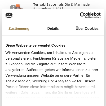
Teriyaki Sauce - als Dip & Marinade,
Bansankan, 1,593 l
Art.Nr.:27125
Zustimmung
Details
Über Cookies
LEBENSMITTELKENNZEICHNUNGEN
€ 36,95
Diese Webseite verwendet Cookies
€ 23,20
/ Liter
Wir verwenden Cookies, um Inhalte und Anzeigen zu
personalisieren, Funktionen für soziale Medien anbieten
St.
zu können und die Zugriffe auf unsere Website zu
analysieren. Außerdem geben wir Informationen zu Ihrer
Wan Tan Teig-Blätter, dünn, ca. 9x9cm,
Verwendung unserer Website an unsere Partner für
TK, 500 g, ca.75 St
Art.Nr.:13512
soziale Medien, Werbung und Analysen weiter. Unsere
Partner führen diese Informationen möglicherweise mit
weiteren Daten zusammen, die Sie ihnen bereitgestellt
haben oder die sie im Rahmen Ihrer Nutzung der Dienste
LEBENSMITTELKENNZEICHNUNGEN
gesammelt haben.
Einwilligungsauswahl