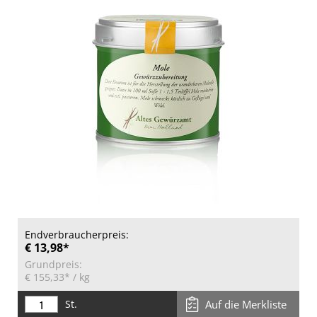
Endverbraucherpreis:
€ 13,98*
Grundpreis:
€ 155,33*
/ kg
St.
Auf die Merkliste