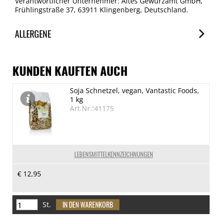
Verantwortlicher Unternehmer: Altes Gewürzamt GmbH,
Frühlingstraße 37, 63911 Klingenberg, Deutschland.
ALLERGENE
Allergene
Spuren / Enthalten
KUNDEN KAUFTEN AUCH
Erdnuss
Soja Schnetzel, vegan, Vantastic Foods,
Enthalten
1 kg
Schalenfrüchte (Mandel)
Art.Nr.:41175
Enthalten
(Knollen-)Sellerie
Spuren
LEBENSMITTELKENNZEICHNUNGEN
Senf
€ 12,95
Spuren
Sesamsamen
Enthalten
St.