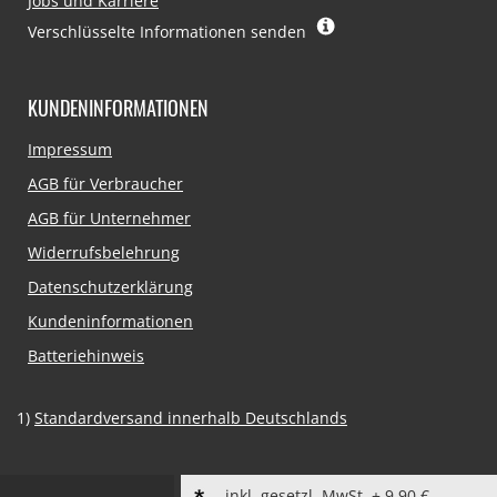
Jobs und Karriere
Verschlüsselte Informationen senden
KUNDENINFORMATIONEN
Navigation
Impressum
überspringen
AGB für Verbraucher
AGB für Unternehmer
Widerrufsbelehrung
Datenschutzerklärung
Kundeninformationen
Batteriehinweis
1)
Standardversand innerhalb Deutschlands
inkl. gesetzl. MwSt. + 9,90 €