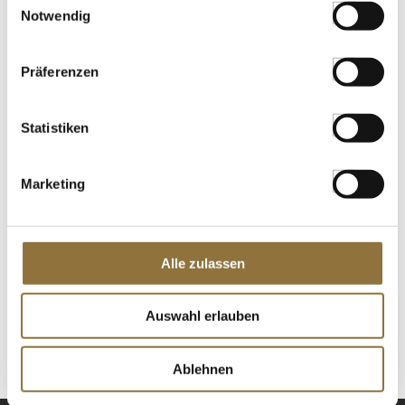
Notwendig
€ 7,98
€ 15,96
/ kg
Präferenzen
St.
Katsuobushi - Bonito Flocken,
Statistiken
Usukezuri, 100 g
Art.Nr.:54460
Marketing
LEBENSMITTELKENNZEICHNUNGEN
Alle zulassen
€ 18,95
€ 189,50
/ kg
Auswahl erlauben
St.
Ablehnen