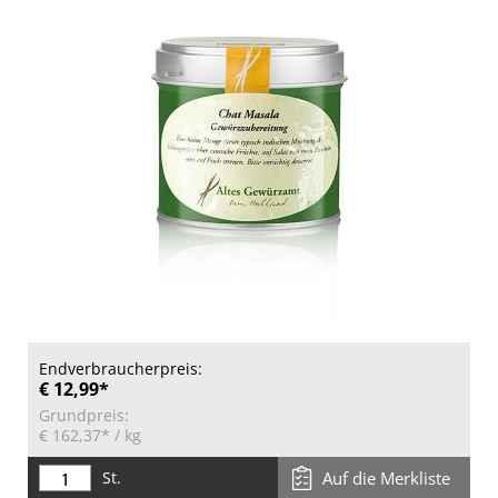
Endverbraucherpreis:
€ 12,99*
Grundpreis:
€ 162,37*
/ kg
St.
Auf die Merkliste