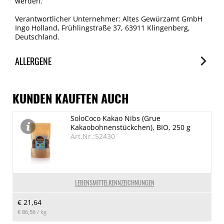
werden.
Verantwortlicher Unternehmer: Altes Gewürzamt GmbH
Ingo Holland, Frühlingstraße 37, 63911 Klingenberg,
Deutschland.
ALLERGENE
Allergene
Spuren / Enthalten
KUNDEN KAUFTEN AUCH
(Knollen-)Sellerie
SoloCoco Kakao Nibs (Grue
Enthalten
Kakaobohnenstückchen), BIO, 250 g
Senf
Art.Nr.:52430
Spuren
LEBENSMITTELKENNZEICHNUNGEN
€ 21,64
€ 86,56
/ kg