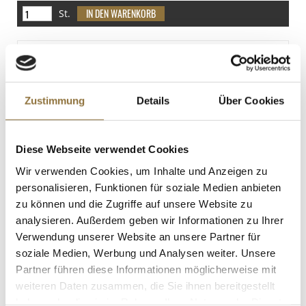
St.
Malz-Essig, 5% Säure, Sarsons, 568 ml
Art.Nr.:10673
Zustimmung
Details
Über Cookies
LEBENSMITTELKENNZEICHNUNGEN
Diese Webseite verwendet Cookies
€ 4,84
Wir verwenden Cookies, um Inhalte und Anzeigen zu
€ 8,52
/ Liter
personalisieren, Funktionen für soziale Medien anbieten
zu können und die Zugriffe auf unsere Website zu
St.
analysieren. Außerdem geben wir Informationen zu Ihrer
Verwendung unserer Website an unsere Partner für
Harissa Gewürzmischung, Altes
soziale Medien, Werbung und Analysen weiter. Unsere
Gewürzamt, 70 g
Art.Nr.:50690
Partner führen diese Informationen möglicherweise mit
weiteren Daten zusammen, die Sie ihnen bereitgestellt
haben oder die sie im Rahmen Ihrer Nutzung der Dienste