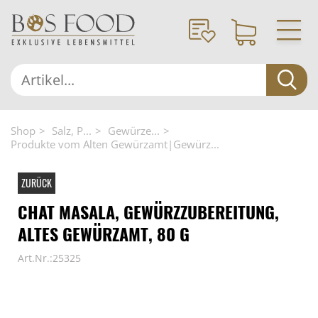
Shop
Salz, P...
Gewürze...
Produkte vom Alten Gewürzamt|Gewürz...
ZURÜCK
CHAT MASALA, GEWÜRZZUBEREITUNG,
ALTES GEWÜRZAMT, 80 G
Art.Nr.:25325