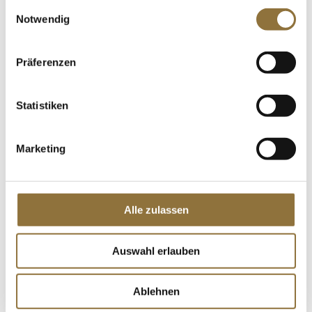
gesammelt haben.
LEBENSMITTELKENNZEICHNUNGEN
Einwilligungsauswahl
Notwendig
€ 14,95
€ 19,93
/ Liter
Präferenzen
St.
Statistiken
Mycryo - Kakaobutter, als Ersatz für
Gelatine, pulverisiert, Callebaut, 600 g
Art.Nr.:23106
Marketing
LEBENSMITTELKENNZEICHNUNGEN
Alle zulassen
€ 43,79
€ 72,98
/ kg
Auswahl erlauben
St.
Ablehnen