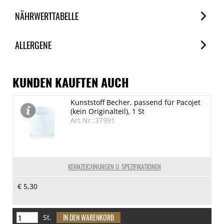
NÄHRWERTTABELLE
Nährwerte
ALLERGENE
je 100g
Brennwert
Allergene
1150 kJ/273 kcal
Spuren / Enthalten
KUNDEN KAUFTEN AUCH
Fett
Senf
Kunststoff Becher, passend für Pacojet
7 g
Enthalten
(kein Originalteil), 1 St
davon gesättigte Fettsäuren
Art.Nr.:37991
1 g
Kohlenhydrate
44 g
KENNZEICHNUNGEN U. SPEZIFIKATIONEN
davon Zucker
€ 5,30
34 g
Eiweiß
8.4 g
St.