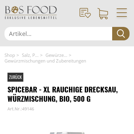
Shop
Salz, P...
Gewürze...
Gewürzmischungen und Zubereitungen
ZURÜCK
SPICEBAR - XL RAUCHIGE DRECKSAU,
WÜRZMISCHUNG, BIO, 500 G
Art.Nr.:49146