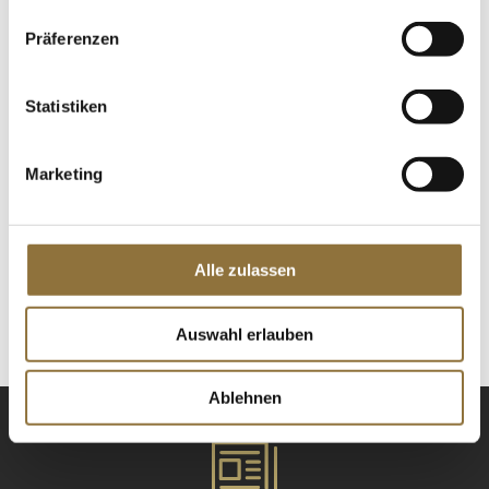
St.
Präferenzen
Linsen, weiß, Urid-Dal/ Uridbohnen,
geschält, halbiert, 1 kg
Art.Nr.:16640
Statistiken
Marketing
LEBENSMITTELKENNZEICHNUNGEN
€ 9,31
Alle zulassen
St.
Auswahl erlauben
Ablehnen