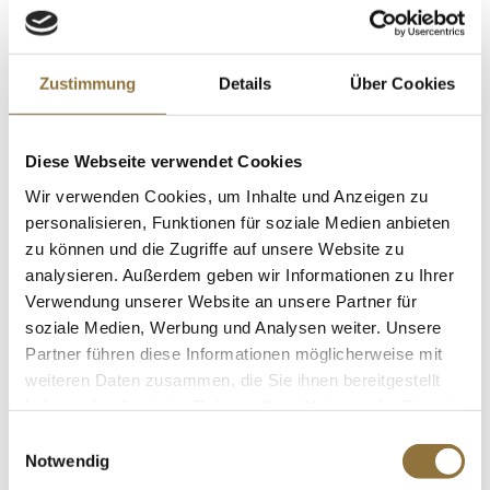
LEBENSMITTELKENNZEICHNUNGEN
Zustimmung
Details
Über Cookies
€ 19,90
€ 82,92
/ kg
Diese Webseite verwendet Cookies
St.
Wir verwenden Cookies, um Inhalte und Anzeigen zu
personalisieren, Funktionen für soziale Medien anbieten
Paprika edelsüß, Altes Gewürzamt, 75 g
zu können und die Zugriffe auf unsere Website zu
Art.Nr.:50618
analysieren. Außerdem geben wir Informationen zu Ihrer
Verwendung unserer Website an unsere Partner für
soziale Medien, Werbung und Analysen weiter. Unsere
Partner führen diese Informationen möglicherweise mit
LEBENSMITTELKENNZEICHNUNGEN
weiteren Daten zusammen, die Sie ihnen bereitgestellt
haben oder die sie im Rahmen Ihrer Nutzung der Dienste
€ 9,99
gesammelt haben.
Einwilligungsauswahl
€ 133,20
/ kg
Notwendig