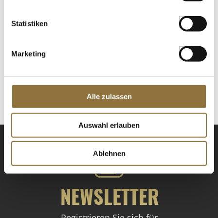
Art.Nr.:53901
Statistiken
LEBENSMITTELKENNZEICHNUNGEN
Marketing
€ 7,98
€ 19,95
/ kg
St.
Alle zulassen
Auswahl erlauben
Ablehnen
NEWSLETTER
Registrieren Sie sich für