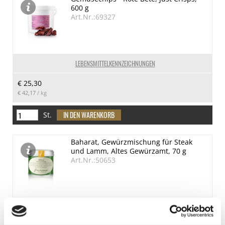
600 g
Art.Nr.:69327
LEBENSMITTELKENNZEICHNUNGEN
€ 25,30
€ 42,17
/ kg
St.
Baharat, Gewürzmischung für Steak
und Lamm, Altes Gewürzamt, 70 g
Art.Nr.:50653
LEBENSMITTELKENNZEICHNUNGEN