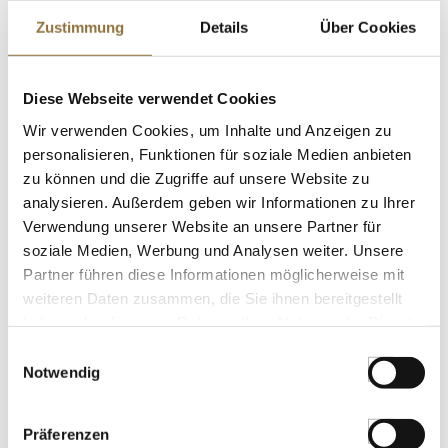
€ 11,99
€ 171,29
/ kg
Zustimmung
Details
Über Cookies
St.
Diese Webseite verwendet Cookies
Poke Sauce - auf Sojasaucenbasis für
Wir verwenden Cookies, um Inhalte und Anzeigen zu
Poke Bowls, Nihon Shokken, 1 l
personalisieren, Funktionen für soziale Medien anbieten
Art.Nr.:55645
zu können und die Zugriffe auf unsere Website zu
analysieren. Außerdem geben wir Informationen zu Ihrer
Verwendung unserer Website an unsere Partner für
LEBENSMITTELKENNZEICHNUNGEN
soziale Medien, Werbung und Analysen weiter. Unsere
Partner führen diese Informationen möglicherweise mit
€ 21,37
weiteren Daten zusammen, die Sie ihnen bereitgestellt
haben oder die sie im Rahmen Ihrer Nutzung der Dienste
gesammelt haben.
St.
Einwilligungsauswahl
Notwendig
Garam Masala-Pulver,
Gewürzubereitung für Fleisch- und
Präferenzen
Geflügelgerichte, Heera, 400 g