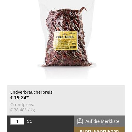
Endverbraucherpreis:
€ 19,24*
Grundpreis:
€ 38,48*
/ kg
St.
Auf die Merkliste