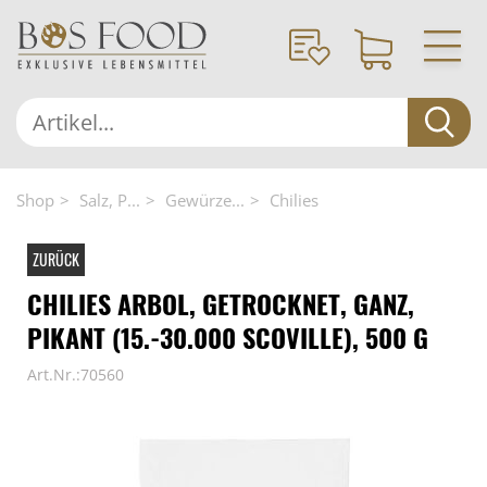
Shop
Salz, P...
Gewürze...
Chilies
ZURÜCK
CHILIES ARBOL, GETROCKNET, GANZ,
PIKANT (15.-30.000 SCOVILLE), 500 G
Art.Nr.:70560