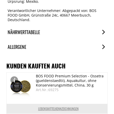
Urpsrung: Mexiko.
Verantwortlicher Unternehmer: Abgepackt von: BOS
FOOD GmbH, Grünstraße 24c, 40667 Meerbusch,
Deutschland.
NÄHRWERTTABELLE
Nährwerte
ALLERGENE
je 100g
Brennwert
Allergene
2973 kJ/722 kcal
Spuren / Enthalten
KUNDEN KAUFTEN AUCH
Fett
Glutenhaltige Getreide
BOS FOOD Premium Selection - Ossetra
72 g
Spuren
(gueldenstaedtii), Aquakultur, ohne
davon gesättigte Fettsäuren
Eier
Konservierungsmittel, China, 30 g
Art.Nr.:69275
Spuren
6.2 g
Kohlenhydrate
Erdnuss
4.4 g
Spuren
LEBENSMITTELKENNZEICHNUNGEN
Schalenfrüchte (Pecannuss)
davon Zucker