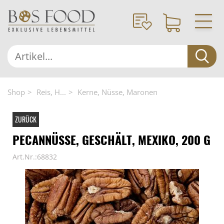
Shop
Reis, H...
Kerne, Nüsse, Maronen
ZURÜCK
PECANNÜSSE, GESCHÄLT, MEXIKO, 200 G
Art.Nr.:68832