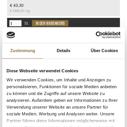
€ 43,30
Enthalten
2.2 g
€ 1443,33
/ kg
Eiweiß
Milch
9.3 g
Spuren
St.
Salz
Sojabohnen
0.01 g
Spuren
Kohl Cuvée Bergapfelsaft + Ananas, 200
ml
Art.Nr.:62939
Zustimmung
Details
Über Cookies
Diese Webseite verwendet Cookies
LEBENSMITTELKENNZEICHNUNGEN
Wir verwenden Cookies, um Inhalte und Anzeigen zu
€ 2,60
personalisieren, Funktionen für soziale Medien anbieten
€ 13,00
/ Liter
zu können und die Zugriffe auf unsere Website zu
analysieren. Außerdem geben wir Informationen zu Ihrer
St.
Verwendung unserer Website an unsere Partner für
soziale Medien, Werbung und Analysen weiter. Unsere
Lachs Mid-Loin ½, "Pre-Rigor",
Partner führen diese Informationen möglicherweise mit
Sashimiqualität, FROYA, Norwegen, 300