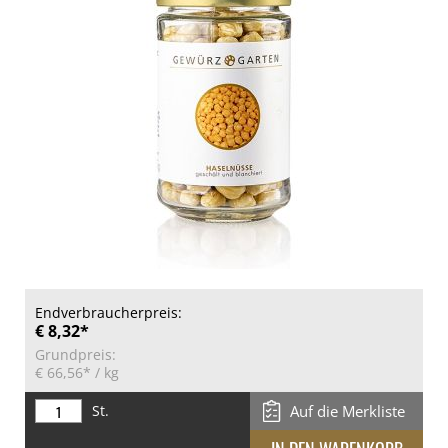
Endverbraucherpreis:
€ 8,32*
Grundpreis:
€ 66,56*
/ kg
St.
Auf die Merkliste