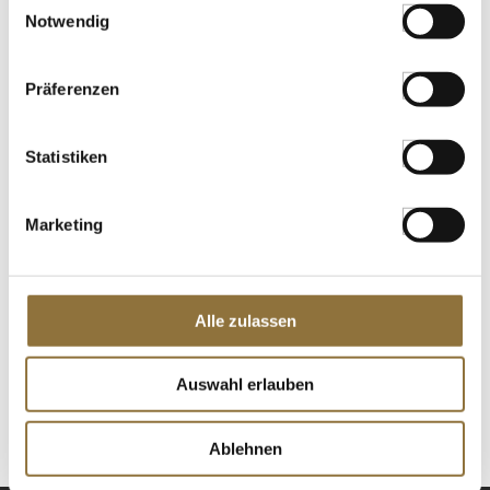
Notwendig
€ 3,11
€ 12,44
/ Liter
Präferenzen
St.
Statistiken
Sosa Getrocknete Ringelblumenblätter,
gelb, unkandiert (38927), 40 g
Art.Nr.:28954
Marketing
LEBENSMITTELKENNZEICHNUNGEN
Alle zulassen
€ 13,95
€ 348,75
/ kg
Auswahl erlauben
St.
Ablehnen