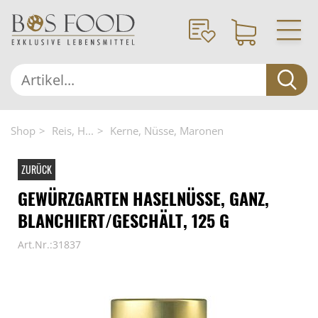
Shop
Reis, H...
Kerne, Nüsse, Maronen
ZURÜCK
GEWÜRZGARTEN HASELNÜSSE, GANZ,
BLANCHIERT/GESCHÄLT, 125 G
Art.Nr.:31837