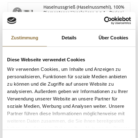
0 g
Spuren
Haselnussgrieß (Haselnussmehl), 100%
Piemonteser Haselnüsse g.g.A., Pariani,
Sojabohnen
100 g
Art.Nr.:44713
Spuren
Zustimmung
Details
Über Cookies
LEBENSMITTELKENNZEICHNUNGEN
€ 9,95
Diese Webseite verwendet Cookies
€ 99,50
/ kg
Wir verwenden Cookies, um Inhalte und Anzeigen zu
personalisieren, Funktionen für soziale Medien anbieten
St.
zu können und die Zugriffe auf unsere Website zu
analysieren. Außerdem geben wir Informationen zu Ihrer
Orangenblütenwasser, mit
Verwendung unserer Website an unsere Partner für
Orangenblütenextrakt, 250 ml
Art.Nr.:28341
soziale Medien, Werbung und Analysen weiter. Unsere
Partner führen diese Informationen möglicherweise mit
weiteren Daten zusammen, die Sie ihnen bereitgestellt
haben oder die sie im Rahmen Ihrer Nutzung der Dienste
LEBENSMITTELKENNZEICHNUNGEN
gesammelt haben.
Einwilligungsauswahl