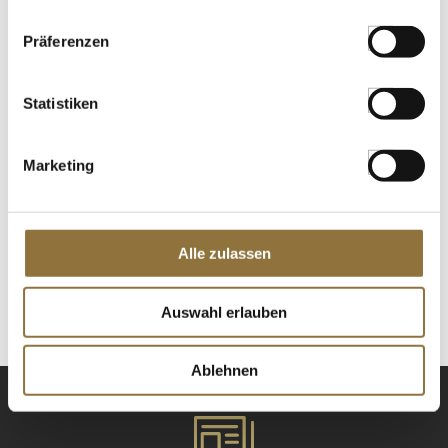
St.
Präferenzen
Kakaobutter Spray, Velvet/Samt Effekt,
weiß, Sweet Art, 400 ml
Statistiken
Art.Nr.:35987
Marketing
LEBENSMITTELKENNZEICHNUNGEN
Produkt nur für Gastronomiekunden verfügbar.
i
Alle zulassen
St.
Auswahl erlauben
Ablehnen