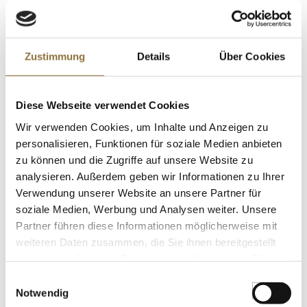
Zustimmung
Details
Über Cookies
LEBENSMITTELKENNZEICHNUNGEN
€ 1,95
€ 97,50
/ Liter
Diese Webseite verwendet Cookies
Wir verwenden Cookies, um Inhalte und Anzeigen zu
St.
personalisieren, Funktionen für soziale Medien anbieten
zu können und die Zugriffe auf unsere Website zu
Sosa Natürliche Lebensmittelfarbe Pink,
analysieren. Außerdem geben wir Informationen zu Ihrer
Pulver alles löslich (38628), 200 g
Verwendung unserer Website an unsere Partner für
Art.Nr.:60449
soziale Medien, Werbung und Analysen weiter. Unsere
Partner führen diese Informationen möglicherweise mit
weiteren Daten zusammen, die Sie ihnen bereitgestellt
LEBENSMITTELKENNZEICHNUNGEN
haben oder die sie im Rahmen Ihrer Nutzung der Dienste
gesammelt haben.
Einwilligungsauswahl
€ 73,95
Notwendig
€ 369,75
/ kg