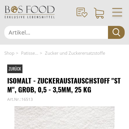
Shop
Patisse...
Zucker und Zuckerersatzstoffe
ZURÜCK
ISOMALT - ZUCKERAUSTAUSCHSTOFF "ST
M", GROB, 0,5 - 3,5MM, 25 KG
Art.Nr.:16513