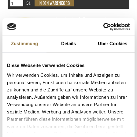
St.
Gnocchi mit Käsefüllung mit Ricotta,
Sassella, 500 g
Art.Nr.:23594
Zustimmung
Details
Über Cookies
LEBENSMITTELKENNZEICHNUNGEN
Diese Webseite verwendet Cookies
€ 7,84
Wir verwenden Cookies, um Inhalte und Anzeigen zu
€ 15,68
/ kg
personalisieren, Funktionen für soziale Medien anbieten
zu können und die Zugriffe auf unsere Website zu
St.
analysieren. Außerdem geben wir Informationen zu Ihrer
Verwendung unserer Website an unsere Partner für
Guarzoon (Guarkernmehl), Biozoon, E
soziale Medien, Werbung und Analysen weiter. Unsere
412, 300 g
Art.Nr.:21829
Partner führen diese Informationen möglicherweise mit
weiteren Daten zusammen, die Sie ihnen bereitgestellt
haben oder die sie im Rahmen Ihrer Nutzung der Dienste