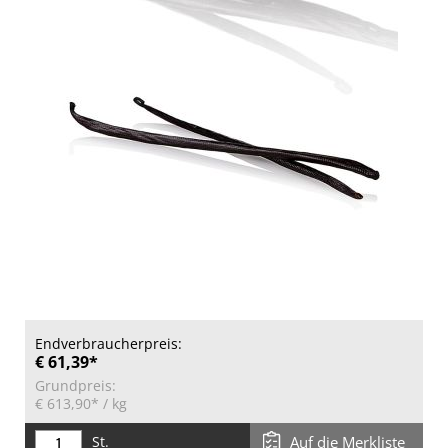
Endverbraucherpreis:
€ 61,39*
Grundpreis:
€ 613,90*
/ kg
St.
Auf die Merkliste