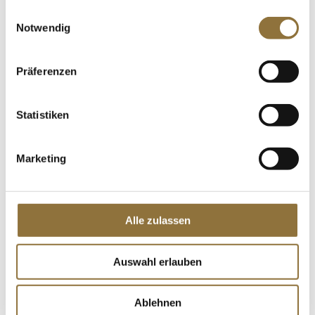
gesammelt haben.
Einwilligungsauswahl
LEBENSMITTELKENNZEICHNUNGEN
Notwendig
€ 15,95
€ 53,17
/ kg
Präferenzen
St.
Statistiken
Reis-Vermicelli, fein (Glasnudeln), 400 g
Art.Nr.:12559
Marketing
LEBENSMITTELKENNZEICHNUNGEN
Alle zulassen
€ 3,85
Auswahl erlauben
€ 9,62
/ kg
St.
Ablehnen