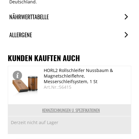
Deutschland.
NÄHRWERTTABELLE
Nährwerte
ALLERGENE
je 100g
Brennwert
Allergene
2280 kJ/547 kcal
Spuren / Enthalten
KUNDEN KAUFTEN AUCH
Fett
Schalenfrüchte (Haselnuss)
HORL2 Rollschleifer Nussbaum &
33.1 g
Enthalten
Magnetschleiflehre,
davon gesättigte Fettsäuren
Milch
Messerschleifsystem, 1 St
Art.Nr.:56415
Spuren
6.4 g
Kohlenhydrate
53.3 g
KENNZEICHNUNGEN U. SPEZIFIKATIONEN
davon Zucker
Derzeit nicht auf Lager
50.4 g
Eiweiß