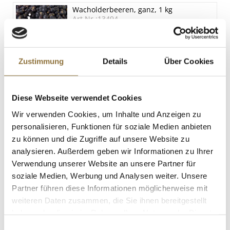
6.5 g
Wacholderbeeren, ganz, 1 kg
Salz
Art.Nr.:13494
< 0.1 g
Zustimmung
Details
Über Cookies
LEBENSMITTELKENNZEICHNUNGEN
€ 47,95
Diese Webseite verwendet Cookies
Wir verwenden Cookies, um Inhalte und Anzeigen zu
personalisieren, Funktionen für soziale Medien anbieten
St.
zu können und die Zugriffe auf unsere Website zu
analysieren. Außerdem geben wir Informationen zu Ihrer
Trüffel-Hohlkugeln,
Verwendung unserer Website an unsere Partner für
Vollmilchschokolade, ø 24mm,
Läderach, 1,336 kg, 567 St
soziale Medien, Werbung und Analysen weiter. Unsere
Art.Nr.:52324
Partner führen diese Informationen möglicherweise mit
weiteren Daten zusammen, die Sie ihnen bereitgestellt
haben oder die sie im Rahmen Ihrer Nutzung der Dienste
LEBENSMITTELKENNZEICHNUNGEN
gesammelt haben.
Einwilligungsauswahl