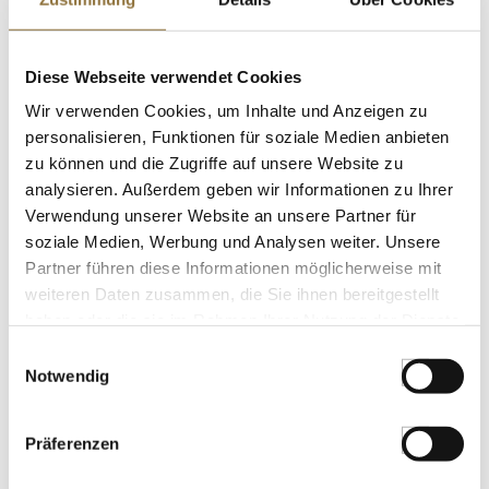
St.
Curry Paste, rot, Cock Brand, 400 g
Diese Webseite verwendet Cookies
Art.Nr.:40234
Wir verwenden Cookies, um Inhalte und Anzeigen zu
personalisieren, Funktionen für soziale Medien anbieten
zu können und die Zugriffe auf unsere Website zu
analysieren. Außerdem geben wir Informationen zu Ihrer
LEBENSMITTELKENNZEICHNUNGEN
Verwendung unserer Website an unsere Partner für
soziale Medien, Werbung und Analysen weiter. Unsere
€ 6,36
Partner führen diese Informationen möglicherweise mit
€ 15,90
/ kg
weiteren Daten zusammen, die Sie ihnen bereitgestellt
St.
haben oder die sie im Rahmen Ihrer Nutzung der Dienste
gesammelt haben.
Einwilligungsauswahl
Notwendig
Scamorzine affumicate, geräucherte
Scarmorzakäsekugeln, Casa di Pietro,
150 g
Art.Nr.:65535
Präferenzen