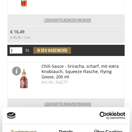
LEBENSMITTELKENNZEICHNUNGEN
€ 16,49
€ 65,96
/ Liter
St.
Chili-Sauce - Sriracha, scharf, mit extra
Knoblauch, Squeeze Flasche, Flying
Goose, 200 ml
Art.Nr.:54277
LEBENSMITTELKENNZEICHNUNGEN
€ 3,85
€ 19,25
/ Liter
Zustimmung
Details
Über Cookies