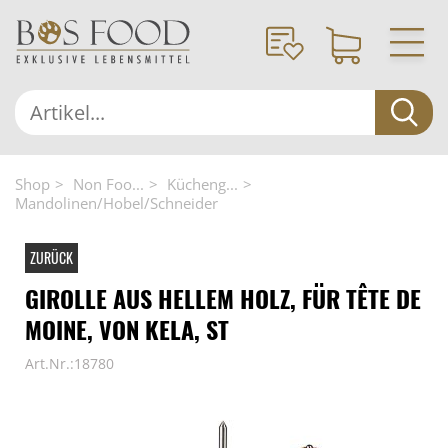
Shop
Non Foo...
Kücheng...
Mandolinen/Hobel/Schneider
ZURÜCK
GIROLLE AUS HELLEM HOLZ, FÜR TÊTE DE
MOINE, VON KELA, ST
Art.Nr.:18780