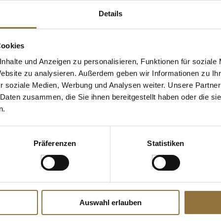
Details
Cookies
nhalte und Anzeigen zu personalisieren, Funktionen für soziale
Website zu analysieren. Außerdem geben wir Informationen zu I
r soziale Medien, Werbung und Analysen weiter. Unsere Partner
 Daten zusammen, die Sie ihnen bereitgestellt haben oder die s
SPEZIFIKATIONEN
KENNZEICHNUNGEN U. SPEZIFIKATIONEN
KENNZEICHNUNGE
n.
xtreme"
Palm Island, rotes Pazific-Salz,
Frischebox L
ft-Pfanne,
Dekorsalz mit roter Tonerde,
ml, rechtec
28cm, 1 St
fein, Hawaii, 1 kg
1 St
Präferenzen
Statistiken
Art.Nr.:38798
Art.Nr.:2138
€ 35,41
€ 4,62
Auswahl erlauben