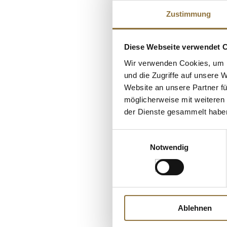
Zustimmung
Diese Webseite verwendet 
Wir verwenden Cookies, um I
und die Zugriffe auf unsere 
Website an unsere Partner fü
möglicherweise mit weiteren
KENNZEICHNUNGEN U. 
der Dienste gesammelt habe
deBUYER "Choc E
Einwilligungsauswahl
Induktions Antiha
Edelstahlgriff, ø 
Notwendig
Art.Nr.:43920
€ 163,81
Ablehnen