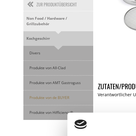
ZUR PRODUKTÜBERSICHT
Non Food / Hardware /
Grillzubehör
Kochgeschirr
Divers
Produkte von All-Clad
Produkte von AMT Gastroguss
ZUTATEN/PROD
Verantwortlicher U
Produkte von de BUYER
Produkte von Hifficiency®
KUNDEN