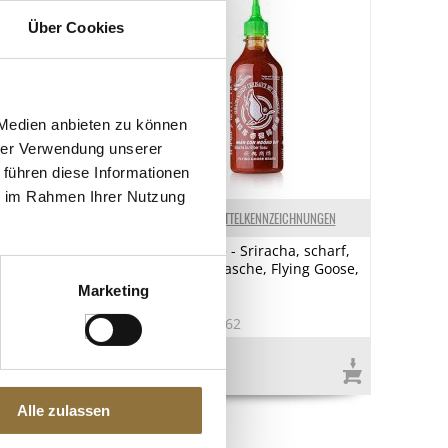
Über Cookies
 Medien anbieten zu können
hrer Verwendung unserer
 führen diese Informationen
ie im Rahmen Ihrer Nutzung
N U. SPEZIFIKATIONEN
LEBENSMITTELKENNZEICHNUNGEN
ock & Lock, 470
Chili-Sauce - Sriracha, scharf,
kig 137x104x70mm,
Squeeze Flasche, Flying Goose,
730 ml
Marketing
1
Art.Nr.:50262
€ 8,91
€ 12,21
/ Liter
Alle zulassen