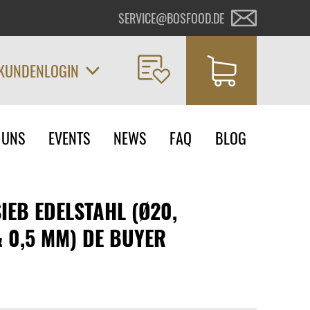
SERVICE@BOSFOOD.DE
KUNDENLOGIN
on
 UNS
EVENTS
NEWS
FAQ
BLOG
ngen
IEB EDELSTAHL (Ø20,
& 0,5 MM) DE BUYER