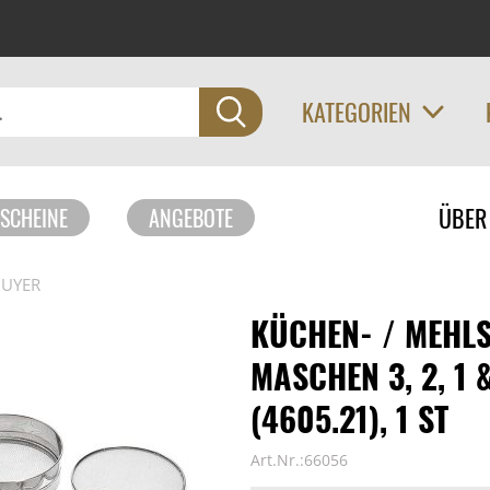
KATEGORIEN
Navigati
ÜBER
SCHEINE
ANGEBOTE
überspri
BUYER
KÜCHEN- / MEHLS
MASCHEN 3, 2, 1 
(4605.21), 1 ST
Art.Nr.:66056