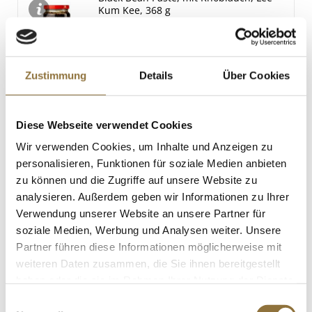
Kum Kee, 368 g
Art.Nr.:12131
Zustimmung
Details
Über Cookies
LEBENSMITTELKENNZEICHNUNGEN
€ 5,82
Diese Webseite verwendet Cookies
€ 15,82
/ kg
Wir verwenden Cookies, um Inhalte und Anzeigen zu
St.
personalisieren, Funktionen für soziale Medien anbieten
zu können und die Zugriffe auf unsere Website zu
Rich Terracotta Kakao Pulver, schwach
analysieren. Außerdem geben wir Informationen zu Ihrer
entölt, 20-22% Fett, deZaan, 1 kg
Verwendung unserer Website an unsere Partner für
Art.Nr.:61094
soziale Medien, Werbung und Analysen weiter. Unsere
Partner führen diese Informationen möglicherweise mit
weiteren Daten zusammen, die Sie ihnen bereitgestellt
haben oder die sie im Rahmen Ihrer Nutzung der Dienste
LEBENSMITTELKENNZEICHNUNGEN
gesammelt haben.
Einwilligungsauswahl