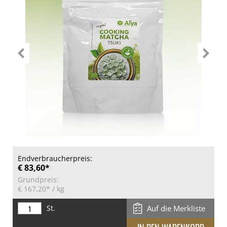
Endverbraucherpreis:
€ 83,60*
Grundpreis:
€ 167,20*
/ kg
St.
Auf die Merkliste