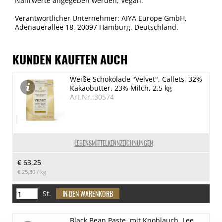
Nährwerte angegeben werden, Vegan.
Verantwortlicher Unternehmer: AIYA Europe GmbH,
Adenauerallee 18, 20097 Hamburg, Deutschland.
KUNDEN KAUFTEN AUCH
Weiße Schokolade "Velvet", Callets, 32%
Kakaobutter, 23% Milch, 2,5 kg
Art.Nr.:30574
LEBENSMITTELKENNZEICHNUNGEN
€ 63,25
€ 25,30
/ kg
St.
Black Bean Paste, mit Knoblauch, Lee