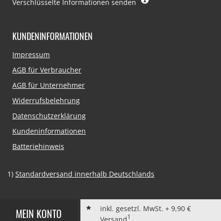
Verschlüsselte Informationen senden
KUNDENINFORMATIONEN
Navigation
Impressum
überspringen
AGB für Verbraucher
AGB für Unternehmer
Widerrufsbelehrung
Datenschutzerklärung
Kundeninformationen
Batteriehinweis
1)
Standardversand innerhalb Deutschlands
inkl. gesetzl. MwSt. + 9,90 €
MEIN KONTO
1
Versand