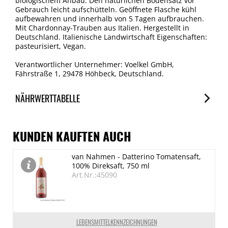
biologischem Anbau. Den natürlichen Bodensatz vor
Gebrauch leicht aufschütteln. Geöffnete Flasche kühl
aufbewahren und innerhalb von 5 Tagen aufbrauchen.
Mit Chardonnay-Trauben aus Italien. Hergestellt in
Deutschland. Italienische Landwirtschaft Eigenschaften:
pasteurisiert, Vegan.
Verantwortlicher Unternehmer: Voelkel GmbH,
Fährstraße 1, 29478 Höhbeck, Deutschland.
NÄHRWERTTABELLE
Nährwerte
je 100ml
KUNDEN KAUFTEN AUCH
Brennwert
van Nahmen - Datterino Tomatensaft,
277 kJ/66 kcal
100% Direksaft, 750 ml
Fett
Art.Nr.:45090
0 g
davon gesättigte Fettsäuren
0 g
LEBENSMITTELKENNZEICHNUNGEN