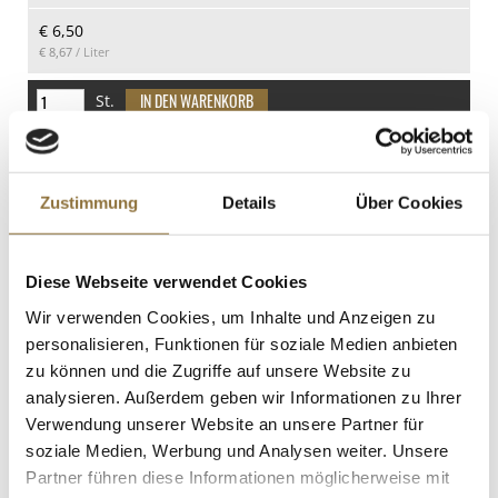
Kohlenhydrate
€ 6,50
16 g
€ 8,67
/ Liter
davon Zucker
16 g
St.
Eiweiß
van Nahmen - Elstar Apfelsaft, 100%
0.2 g
Direktsaft, BIO, 750 ml
Salz
Art.Nr.:28825
Zustimmung
Details
Über Cookies
0 g
Diese Webseite verwendet Cookies
LEBENSMITTELKENNZEICHNUNGEN
Wir verwenden Cookies, um Inhalte und Anzeigen zu
personalisieren, Funktionen für soziale Medien anbieten
€ 5,00
€ 6,67
/ Liter
zu können und die Zugriffe auf unsere Website zu
analysieren. Außerdem geben wir Informationen zu Ihrer
St.
Verwendung unserer Website an unsere Partner für
soziale Medien, Werbung und Analysen weiter. Unsere
Mirin Takara - süßer Reiswein,
Partner führen diese Informationen möglicherweise mit
alkoholisches Würzmittel, 12 % vol., USA