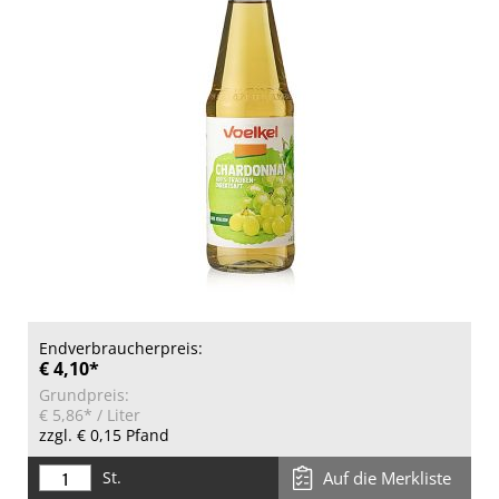
Endverbraucherpreis:
€ 4,10*
Grundpreis:
€ 5,86*
/ Liter
zzgl. € 0,15 Pfand
St.
Auf die Merkliste