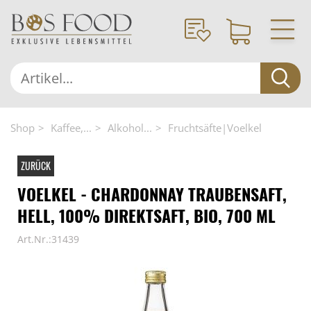
Shop
Kaffee,...
Alkohol...
Fruchtsäfte|Voelkel
ZURÜCK
VOELKEL - CHARDONNAY TRAUBENSAFT,
HELL, 100% DIREKTSAFT, BIO, 700 ML
Art.Nr.:31439