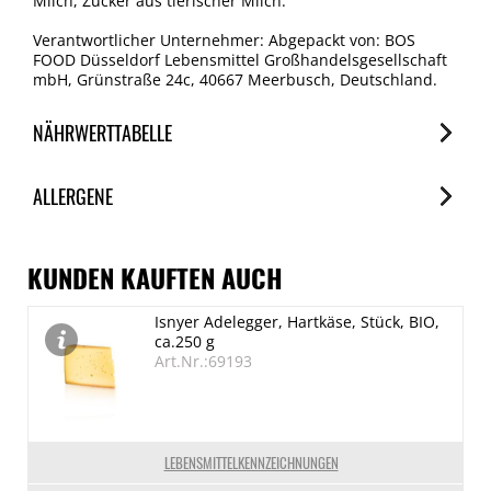
Milch, Zucker aus tierischer Milch.
Verantwortlicher Unternehmer: Abgepackt von: BOS
FOOD Düsseldorf Lebensmittel Großhandelsgesellschaft
mbH, Grünstraße 24c, 40667 Meerbusch, Deutschland.
NÄHRWERTTABELLE
Nährwerte
ALLERGENE
je 100g
Brennwert
Allergene
1703 kJ/411 kcal
Spuren / Enthalten
KUNDEN KAUFTEN AUCH
Fett
Milch
Isnyer Adelegger, Hartkäse, Stück, BIO,
35 g
Enthalten
ca.250 g
davon gesättigte Fettsäuren
Art.Nr.:69193
18 g
Kohlenhydrate
0 g
LEBENSMITTELKENNZEICHNUNGEN
davon Zucker