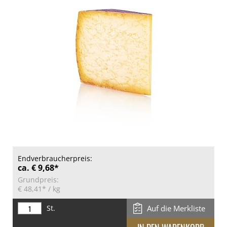
Endverbraucherpreis:
ca. € 9,68*
Grundpreis:
€ 48,41*
/ kg
St.
Auf die Merkliste