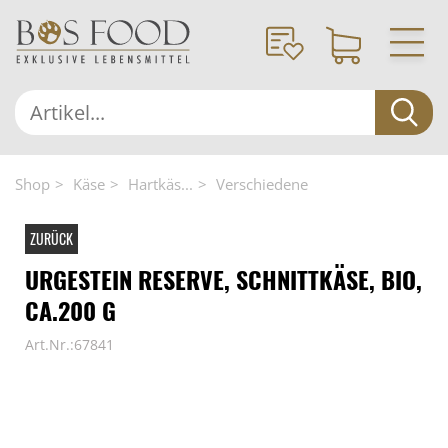
Shop
Käse
Hartkäs...
Verschiedene
ZURÜCK
URGESTEIN RESERVE, SCHNITTKÄSE, BIO,
CA.200 G
Art.Nr.:67841