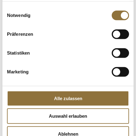
Art.Nr.:68004
gesammelt haben.
Einwilligungsauswahl
Notwendig
LEBENSMITTELKENNZEICHNUNGEN
Präferenzen
Derzeit nicht auf Lager
Statistiken
Büffel Mozzarella, Bocconcini (ca. 50g
pro Kugel), Campana D.O.P., 250 g
Marketing
Art.Nr.:59306
Alle zulassen
LEBENSMITTELKENNZEICHNUNGEN
€ 9,26
Auswahl erlauben
€ 37,04
/ kg
St.
Ablehnen