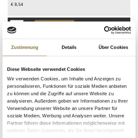
€ 8,54
0 g
Eiweiß
24 g
St.
Salz
1.5 g
Cinco Jotas - 100% Eichelmast Ibérico-
Hinterschinken, handgeschnitten, 70 g
Zustimmung
Details
Über Cookies
Art.Nr.:66961
Diese Webseite verwendet Cookies
Wir verwenden Cookies, um Inhalte und Anzeigen zu
LEBENSMITTELKENNZEICHNUNGEN
personalisieren, Funktionen für soziale Medien anbieten
€ 30,50
zu können und die Zugriffe auf unsere Website zu
€ 435,71
/ kg
analysieren. Außerdem geben wir Informationen zu Ihrer
Verwendung unserer Website an unsere Partner für
St.
soziale Medien, Werbung und Analysen weiter. Unsere
Partner führen diese Informationen möglicherweise mit
Saucisson - Salamiwurst "natur", Terre
weiteren Daten zusammen, die Sie ihnen bereitgestellt
de Provence, 120 g
haben oder die sie im Rahmen Ihrer Nutzung der Dienste