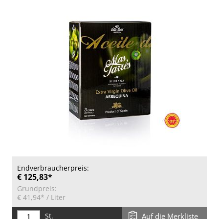
Endverbraucherpreis:
€ 125,83*
Grundpreis:
€ 41,94*
/ Liter
St.
Auf die Merkliste