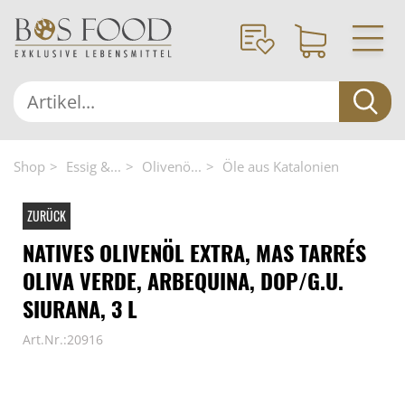
Shop
Essig &...
Olivenö...
Öle aus Katalonien
ZURÜCK
NATIVES OLIVENÖL EXTRA, MAS TARRÉS
OLIVA VERDE, ARBEQUINA, DOP/G.U.
SIURANA, 3 L
Art.Nr.:20916