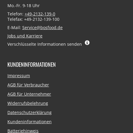
Mo.-Fr. 9-18 Uhr
Telefon:
+49-2132-139-0
Telefax: +49-2132-139-100
E-Mail:
Service@bosfood.de
Jobs und Karriere
Verschlüsselte Informationen senden
KUNDENINFORMATIONEN
Navigation
Impressum
überspringen
AGB für Verbraucher
AGB für Unternehmer
Widerrufsbelehrung
Datenschutzerklärung
Kundeninformationen
Batteriehinweis