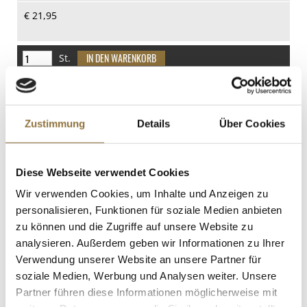
Kohlenhydrate
€ 21,95
0 g
davon Zucker
0 g
St.
Eiweiß
Basmati Reis, Tilda, im praktischen
0 g
Reißverschluß-Sack, 5 kg
Salz
Art.Nr.:10236
Zustimmung
Details
Über Cookies
0 g
Diese Webseite verwendet Cookies
LEBENSMITTELKENNZEICHNUNGEN
Wir verwenden Cookies, um Inhalte und Anzeigen zu
€ 40,00
personalisieren, Funktionen für soziale Medien anbieten
€ 8,00
/ kg
zu können und die Zugriffe auf unsere Website zu
analysieren. Außerdem geben wir Informationen zu Ihrer
St.
Verwendung unserer Website an unsere Partner für
soziale Medien, Werbung und Analysen weiter. Unsere
Sosa Invertzucker, 1,4 kg
Partner führen diese Informationen möglicherweise mit
Art.Nr.:40186