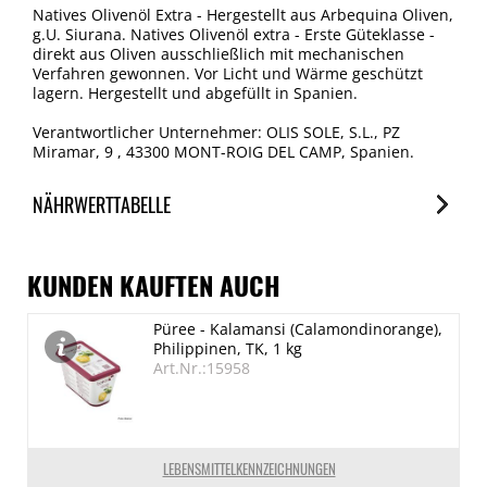
Natives Olivenöl Extra - Hergestellt aus Arbequina Oliven,
g.U. Siurana. Natives Olivenöl extra - Erste Güteklasse -
direkt aus Oliven ausschließlich mit mechanischen
Verfahren gewonnen. Vor Licht und Wärme geschützt
lagern. Hergestellt und abgefüllt in Spanien.
Verantwortlicher Unternehmer: OLIS SOLE, S.L., PZ
Miramar, 9 , 43300 MONT-ROIG DEL CAMP, Spanien.
NÄHRWERTTABELLE
Nährwerte
je 100ml
KUNDEN KAUFTEN AUCH
Brennwert
Püree - Kalamansi (Calamondinorange),
3700 kJ/900 kcal
Philippinen, TK, 1 kg
Fett
Art.Nr.:15958
100 g
davon gesättigte Fettsäuren
15 g
LEBENSMITTELKENNZEICHNUNGEN