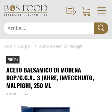
Shop
Essig &...
Aceto Balsamico Malpighi
ZURÜCK
ACETO BALSAMICO DI MODENA
DOP/G.G.A., 3 JAHRE, INVECCHIATO,
MALPIGHI, 250 ML
Art.Nr.:63347