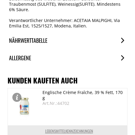
Traubenmost (SULFITE), Weinessig(SUFITE). Mindestens
6% Säure.
Verantwortlicher Unternehmer: ACETAIA MALPIGHI, Via
Emilia Est, 1525/1527, Modena, Italien.
NÄHRWERTTABELLE
Nährwerte
ALLERGENE
je 100ml
Brennwert
Allergene
1436 kJ/338 kcal
Spuren / Enthalten
KUNDEN KAUFTEN AUCH
Fett
SO2/Sulfite
Englische Crème Fraîche, 39 % Fett, 170
0 g
Enthalten
g
davon gesättigte Fettsäuren
Art.Nr.:44702
0 g
Kohlenhydrate
80 g
LEBENSMITTELKENNZEICHNUNGEN