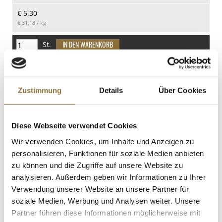
davon Zucker
€ 5,30
77 g
€ 31,18
/ kg
Eiweiß
0.3 g
St.
Salz
0.01 g
Gänsestopfleberblock, 3% Trüffel, Foie
Gras, Trapez, Rougié, 310 g
Art.Nr.:25478
Zustimmung
Details
Über Cookies
Diese Webseite verwendet Cookies
LEBENSMITTELKENNZEICHNUNGEN
Wir verwenden Cookies, um Inhalte und Anzeigen zu
personalisieren, Funktionen für soziale Medien anbieten
€ 117,61
€ 379,39
/ kg
zu können und die Zugriffe auf unsere Website zu
analysieren. Außerdem geben wir Informationen zu Ihrer
St.
Verwendung unserer Website an unsere Partner für
soziale Medien, Werbung und Analysen weiter. Unsere
Buchweizen gepufft, BIO, 250 g
Partner führen diese Informationen möglicherweise mit
Art.Nr.:41921