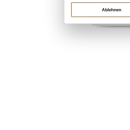
Art.Nr.:51320
Ablehnen
€ 7,61
€ 38,05
/ kg