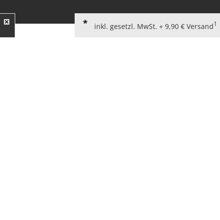
1
inkl. gesetzl. MwSt. + 9,90 € Versand
AGB für Verbraucher
Widerrufsbelehrung
Kundeninformationen