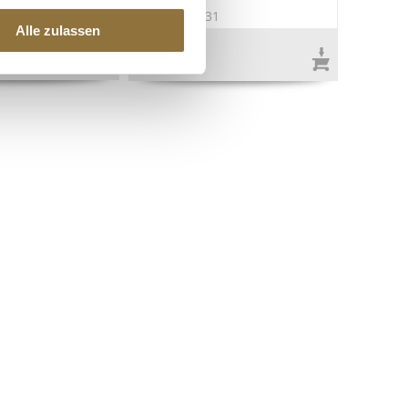
2
Art.Nr.:34831
Alle zulassen
€ 26,95
€ 256,67
/ kg