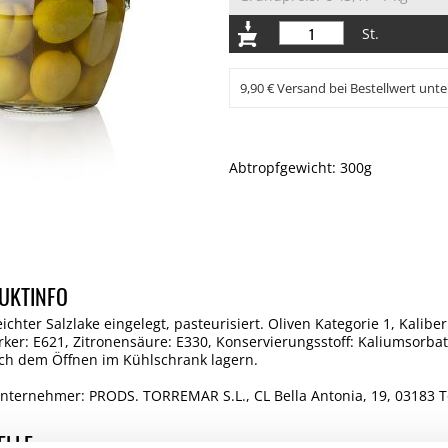
St.
9,90 € Versand bei Bestellwert unte
Abtropfgewicht: 300g
UKTINFO
eichter Salzlake eingelegt, pasteurisiert. Oliven Kategorie 1, Kalibe
er: E621, Zitronensäure: E330, Konservierungsstoff: Kaliumsorbat
ach dem Öffnen im Kühlschrank lagern.
nternehmer: PRODS. TORREMAR S.L., CL Bella Antonia, 19, 03183 To
ELLE