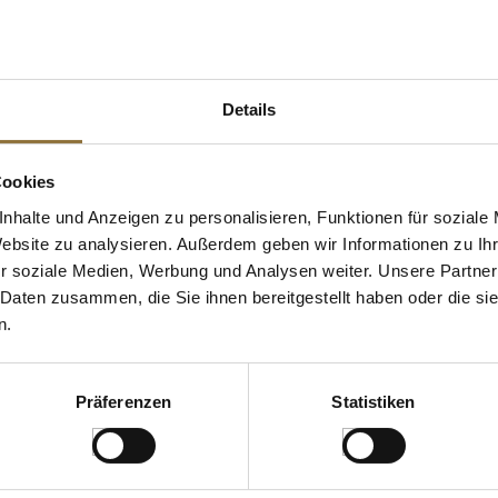
 KAUFTEN AUCH
Details
e Fettsäuren
Cookies
nhalte und Anzeigen zu personalisieren, Funktionen für soziale
Website zu analysieren. Außerdem geben wir Informationen zu I
r soziale Medien, Werbung und Analysen weiter. Unsere Partner
 Daten zusammen, die Sie ihnen bereitgestellt haben oder die s
n.
ZEICHNUNGEN
LEBENSMITTELKENNZEICHNUNGEN
LEBENSMITT
Präferenzen
Statistiken
mit Kern,
Valrhona Ballotin Sortiment,
Rauchmandel
elassen,
feine Pralinenmischung, 230 g,
gesalzen - P
00 g
25 St