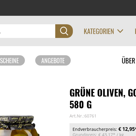
KATEGORIEN
Navigati
ÜBER
SCHEINE
ANGEBOTE
überspri
GRÜNE OLIVEN, G
580 G
Art.Nr.:60761
€ 12,95
Endverbraucherpreis:
Grundpreis:
€ 43,17*
/ kg