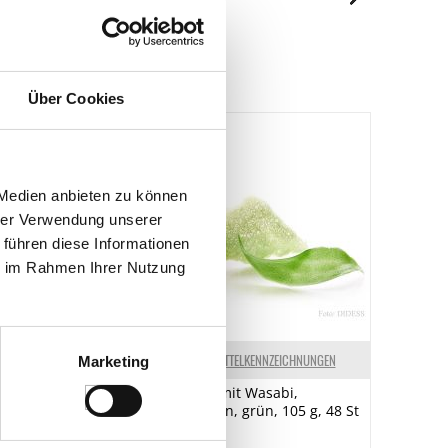
je 100g
419 kJ/102 kcal
9.8 g
Über Cookies
2.1 g
3.9 g
0 g
 Medien anbieten zu können
hrer Verwendung unserer
1.3 g
 führen diese Informationen
3 g
ie im Rahmen Ihrer Nutzung
ELKENNZEICHNUNGEN
LEBENSMITTELKENNZEICHNUNGEN
Marketing
n, ganz,
Kroepoek mit Wasabi,
remium, 1 kg
ungebacken, grün, 105 g, 48 St