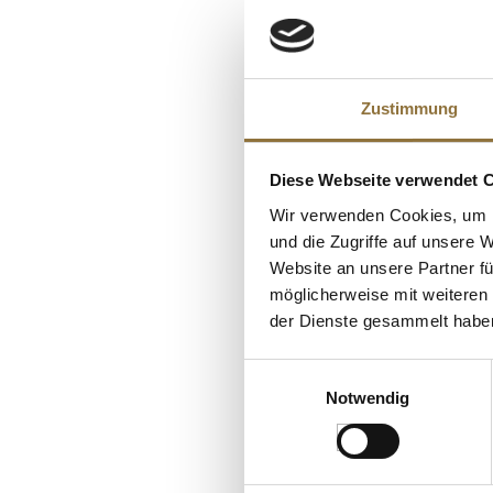
Nährwerte
Brennwert
KUNDEN
Fett
Zustimmung
davon gesättigt
Kohlenhydrate
Diese Webseite verwendet 
davon Zucker
Wir verwenden Cookies, um I
und die Zugriffe auf unsere 
Eiweiß
Website an unsere Partner fü
Salz
möglicherweise mit weiteren
der Dienste gesammelt habe
Einwilligungsauswahl
LEBENSMITTELKENN
Notwendig
Schwarze Oliven, 
Empeltre, naturb
Molino Alfonso, 2