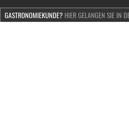
GASTRONOMIEKUNDE?
HIER GELANGEN SIE IN 
ZERTIFIZIERT & SICHER EINKAUFEN
KONTAKT
Mo.-Fr. 9-18 Uhr
Telefon:
+49-2132-139-0
Telefax: +49-2132-139-100