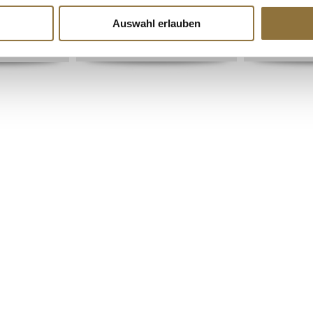
Art.Nr.:49744
Art.Nr.:2083
Auswahl erlauben
Derzeit nicht auf Lager
€ 38,43