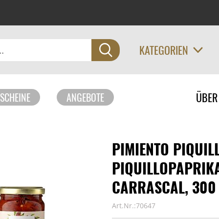
KATEGORIEN
Navigati
ÜBER
SCHEINE
ANGEBOTE
überspri
PIMIENTO PIQUILL
PIQUILLOPAPRIKA
CARRASCAL, 300
Art.Nr.:70647