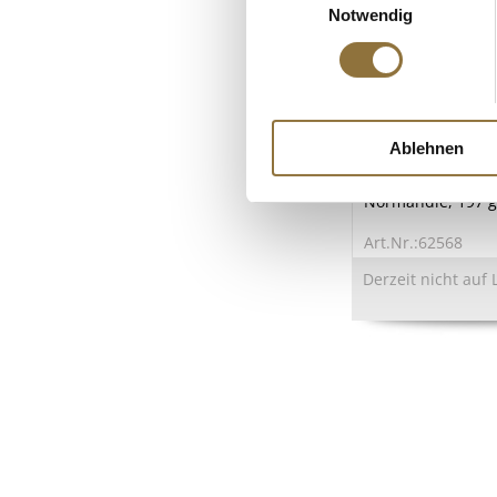
Salz
Notwendig
LEBENSMITTELKENN
Ablehnen
Crème Fraîche d´ 
35% Fett, Tribeho
Normandie, 197 g
Art.Nr.:62568
Derzeit nicht auf 