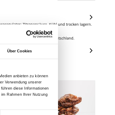
äureregulator: Zitronensäure. Kühl und trocken lagern.
 Produkt aus Spanien.
erenstr. 5, 33803 Steinhagen, Deutschland.
Über Cookies
je 100g
230 kJ/55 kcal
 Medien anbieten zu können
0.77 g
hrer Verwendung unserer
0.14 g
 führen diese Informationen
10.5 g
ie im Rahmen Ihrer Nutzung
6.89 g
1.6 g