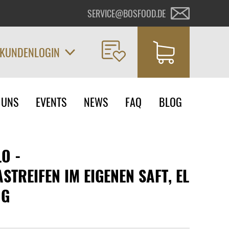
SERVICE@BOSFOOD.DE
KUNDENLOGIN
on
 UNS
EVENTS
NEWS
FAQ
BLOG
ngen
O -
STREIFEN IM EIGENEN SAFT, EL
 G