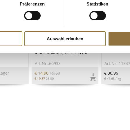
Präferenzen
Statistiken
ZEICHNUNGEN
LEBENSMITTELKENNZEICHNUNGEN
LEBENSMITT
Auswahl erlauben
Isigny, AOP,
2019 Reiterpfad Riesling,
BOS FOOD C
u de
trocken, 12 % vol.,
Mark/Paste, 
Motzenbäcker, BIO, 750 ml
Art.Nr.:60933
Art.Nr.:1154
Lager
€ 14,90
19,50
€ 30,96
€ 19,87
26,00
€ 47,63
/ kg