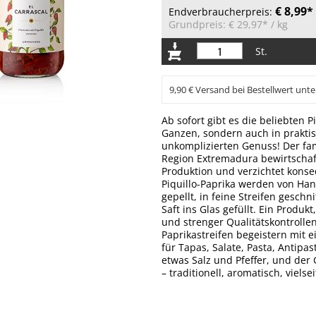
€ 8,99*
Endverbraucherpreis:
Grundpreis:
€ 29,97*
/ kg
St.
9,90 € Versand bei Bestellwert unte
Ab sofort gibt es die beliebten P
Ganzen, sondern auch in praktis
unkomplizierten Genuss! Der fam
Region Extremadura bewirtschaft
Produktion und verzichtet konse
Piquillo-Paprika werden von Hand
gepellt, in feine Streifen gesch
Saft ins Glas gefüllt. Ein Produk
und strenger Qualitätskontrollen
Paprikastreifen begeistern mit 
für Tapas, Salate, Pasta, Antipas
etwas Salz und Pfeffer, und der 
– traditionell, aromatisch, vielsei