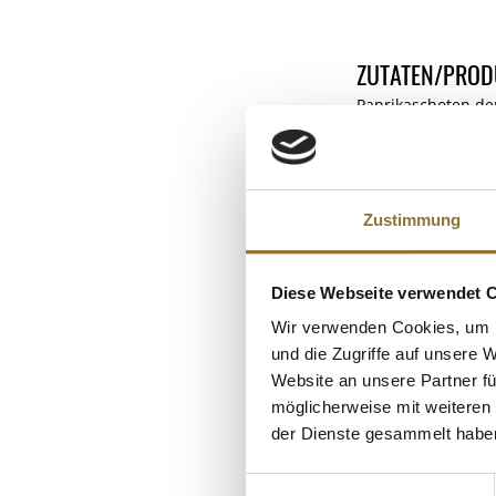
ZUTATEN/PROD
Paprikaschoten der
Nach dem Öffnen i
Verantwortlicher U
NÄHRWERTTAB
Zustimmung
Nährwerte
Diese Webseite verwendet 
Brennwert
KUNDEN
Wir verwenden Cookies, um I
Fett
und die Zugriffe auf unsere 
davon gesättigt
Website an unsere Partner fü
Kohlenhydrate
möglicherweise mit weiteren
der Dienste gesammelt habe
davon Zucker
Eiweiß
Einwilligungsauswahl