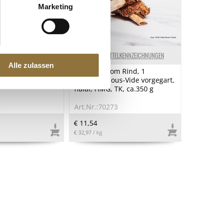
0.15 g
Marketing
ELKENNZEICHNUNGEN
LEBENSMITTELKENNZEICHNUNGEN
Alle zulassen
ashewkerne
Short Rib vom Rind, 1
650g., 650 g
Knochen, Sous-Vide vorgegart,
halal, HMG, TK, ca.350 g
7
Art.Nr.:70273
€ 11,54
€ 32,97
/ kg