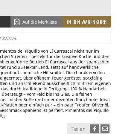
Auf die Merkliste
r 350,00 €
imientos del Piquillo von El Carrascal nicht nur im
chen Streifen – perfekt für die kreative Küche und den
iliengeführte Betrieb El Carrascal aus der spanischen
et rund 25 Hektar Land, setzt auf handwerkliche
quent auf chemische Hilfsmittel. Die charaktervollen
 geerntet, über offenem Feuer geröstet, sorgfältig
nitten und anschließend ausschließlich in ihrem eigenen
t, das durch traditionelle Fertigung, 100 % Handarbeit
 überzeugt – vom Feld bis ins Glas. Die feinen
einer milden Süße und einer dezenten Rauchnote. Ideal
ti-Platten oder einfach pur – ein paar Tropfen Olivenöl,
Geschmack Spaniens ist perfekt. Pimientos del Piquillo
tig.
Teilen