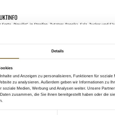
UKTINFO
 Sorte „Piquillo“, in Streifen. Zutaten: Paprika, Salz, Zucker und S
m Kühlschrank aufbewahren und innerhalb 72 Stunden verzehren.
nternehmer: Vertrieb durch: Cortes GourMed Inh. Sonia Cortés, Be
ELLE
Details
Cookies
 KAUFTEN AUCH
nhalte und Anzeigen zu personalisieren, Funktionen für soziale
Website zu analysieren. Außerdem geben wir Informationen zu I
e Fettsäuren
r soziale Medien, Werbung und Analysen weiter. Unsere Partner
 Daten zusammen, die Sie ihnen bereitgestellt haben oder die s
n.