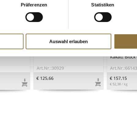
Präferenzen
Statistiken
ZEICHNUNGEN
LEBENSMITTELKENNZEICHNUNGEN
LEBENSMITT
Auswahl erlauben
zilianische
Schwarzer Knoblauch, ohne
Valrhona OQ
, 500 g
Schale fermentiert, 1 kg
ganzen Kaka
Kakao, Block 
Art.Nr.:30929
Art.Nr.:6614
€ 125,66
€ 157,15
€ 52,38
/ kg