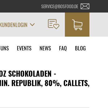
SERVICE@BOSFOOD.DE
KUNDENLOGIN
on
 UNS
EVENTS
NEWS
FAQ
BLOG
ngen
Z SCHOKOLADEN -
N. REPUBLIK, 80%, CALLETS,