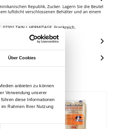
nikanischen Republik, Zucker. Lagern Sie die Beutel
nem luftdicht verschlossenen Behälter und an einem
 07301 TAIN L HERMITAGE, Frankreich.
je 100g
Über Cookies
2335 kJ/564 kcal
Spuren / Enthalten
43 g
Spuren
26 g
 Medien anbieten zu können
Spuren
26 g
hrer Verwendung unserer
Spuren
21 g
 führen diese Informationen
ie im Rahmen Ihrer Nutzung
11 g
< 0.01 g