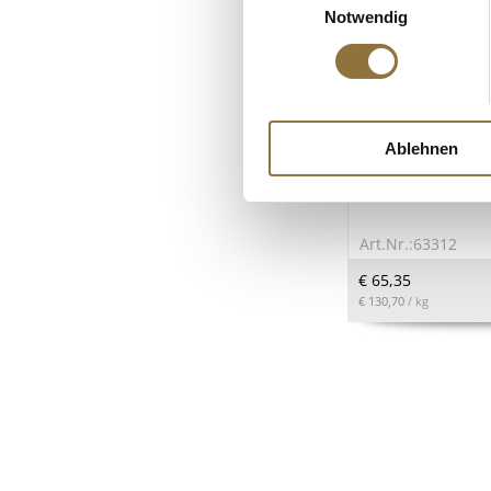
Notwendig
LEBENSMITTELKENN
Ablehnen
Pistazienpaste, Si
Pistazien, Pariani
Art.Nr.:63312
€ 65,35
€ 130,70
/ kg