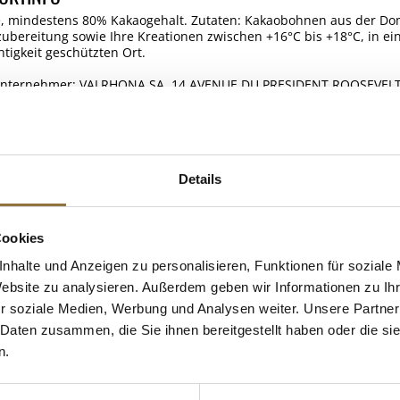
, mindestens 80% Kakaogehalt. Zutaten: Kakaobohnen aus der Domi
ubereitung sowie Ihre Kreationen zwischen +16°C bis +18°C, in ei
htigkeit geschützten Ort.
 Unternehmer: VALRHONA SA, 14 AVENUE DU PRESIDENT ROOSEVELT,
ELLE
Details
Cookies
 KAUFTEN AUCH
e Fettsäuren
nhalte und Anzeigen zu personalisieren, Funktionen für soziale
Website zu analysieren. Außerdem geben wir Informationen zu I
r soziale Medien, Werbung und Analysen weiter. Unsere Partner
 Daten zusammen, die Sie ihnen bereitgestellt haben oder die s
n.