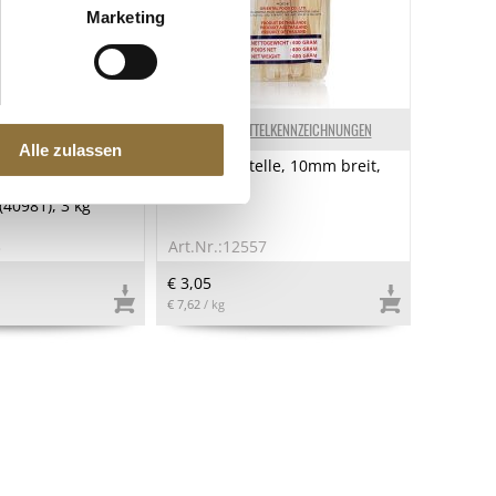
Marketing
ELKENNZEICHNUNGEN
LEBENSMITTELKENNZEICHNUNGEN
Alle zulassen
O, Couverture aus
Reis-Tagliatelle, 10mm breit,
obohnen, 73%
400 g
(40981), 3 kg
3
Art.Nr.:12557
€ 3,05
€ 7,62
/ kg