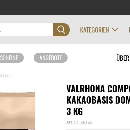
KATEGORIEN
Navigati
ÜBER
SCHEINE
ANGEBOTE
überspri
chok...
VALRHONA COMPO
KAKAOBASIS DOMI
3 KG
Art.Nr.:68159