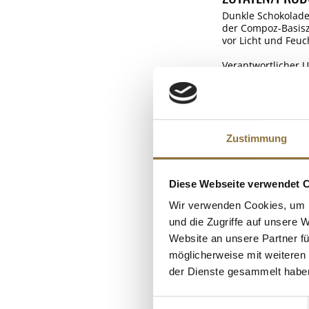
Dunkle Schokolade
der Compoz-Basisz
vor Licht und Feuc
Verantwortlicher
NÄHRWERTTAB
Nährwerte
ALLERGENE
Zustimmung
Brennwert
Allergene
Fett
Diese Webseite verwendet 
Schalenfrüchte
KUNDEN
davon gesättigt
Wir verwenden Cookies, um I
Milch
Kohlenhydrate
und die Zugriffe auf unsere 
Sojabohnen
davon Zucker
Website an unsere Partner fü
möglicherweise mit weiteren
Eiweiß
der Dienste gesammelt habe
Salz
Einwilligungsauswahl