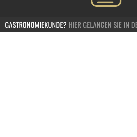
GASTRONOMIEKUNDE?
HIER GELANGEN SIE IN 
ZERTIFIZIERT & SICHER EINKAUFEN
KONTAKT
Mo.-Fr. 9-18 Uhr
Telefon:
+49-2132-139-0