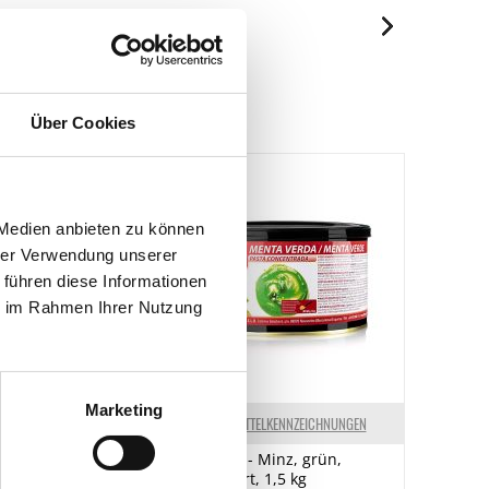
je 100g
2364 kJ/565 kcal
Spuren / Enthalten
39 g
Enthalten
24 g
Über Cookies
Enthalten
46 g
41 g
5.3 g
 Medien anbieten zu können
< 0.01 g
hrer Verwendung unserer
 führen diese Informationen
ie im Rahmen Ihrer Nutzung
Marketing
ELKENNZEICHNUNGEN
LEBENSMITTELKENNZEICHNUNGEN
r "Elegance"
Sosa Paste - Minz, grün,
attform, 64
aromatisiert, 1,5 kg