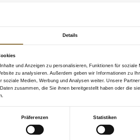
 KAUFTEN AUCH
e Fettsäuren
Details
Cookies
nhalte und Anzeigen zu personalisieren, Funktionen für soziale
Website zu analysieren. Außerdem geben wir Informationen zu I
r soziale Medien, Werbung und Analysen weiter. Unsere Partner
 Daten zusammen, die Sie ihnen bereitgestellt haben oder die s
n.
Präferenzen
Statistiken
ZEICHNUNGEN
LEBENSMITTELKENNZEICHNUNGEN
LEBENSMITT
ipes" -
Ponthier Lycheepüree, aus
Deko-Auflege
dunkle
Madagaskar, 100 % Frucht,
Mischung- Bl