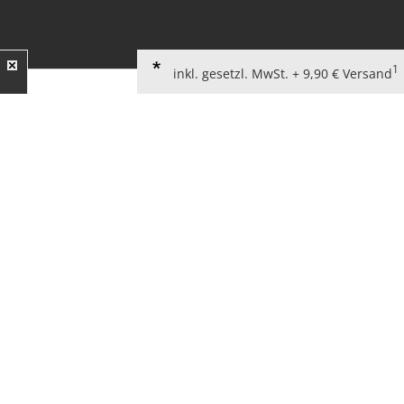
1
inkl. gesetzl. MwSt. + 9,90 € Versand
AGB für Verbraucher
Widerrufsbelehrung