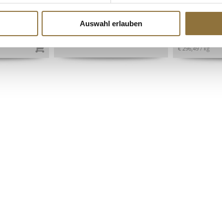
ift,
ungezuckert, 1 kg
Vollm., 48 Za
350 St
g, 160 St
Art.Nr.:49108
Art.Nr.:3989
Auswahl erlauben
Derzeit nicht auf Lager
€ 60,78
€ 296,49
/ kg