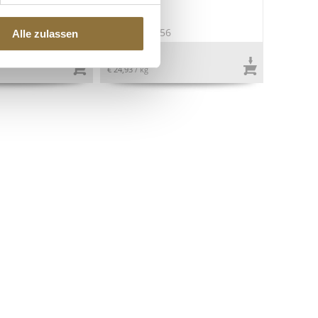
rtb., 48 Weiß, 205
0
Art.Nr.:37556
Alle zulassen
€ 37,39
€ 24,93
/ kg