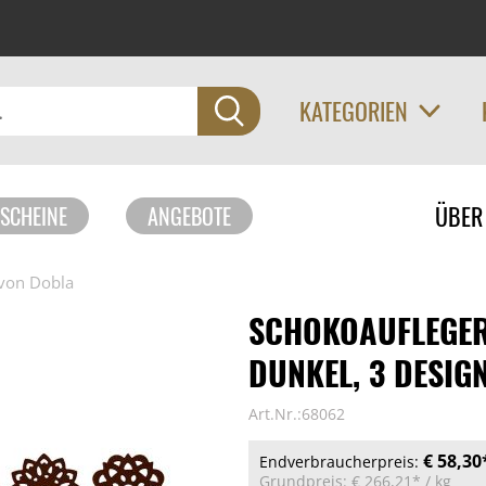
KATEGORIEN
Navigati
ÜBER
SCHEINE
ANGEBOTE
überspri
von Dobla
SCHOKOAUFLEGER
DUNKEL, 3 DESIGN
Art.Nr.:68062
€ 58,30
Endverbraucherpreis:
Grundpreis:
€ 266,21*
/ kg