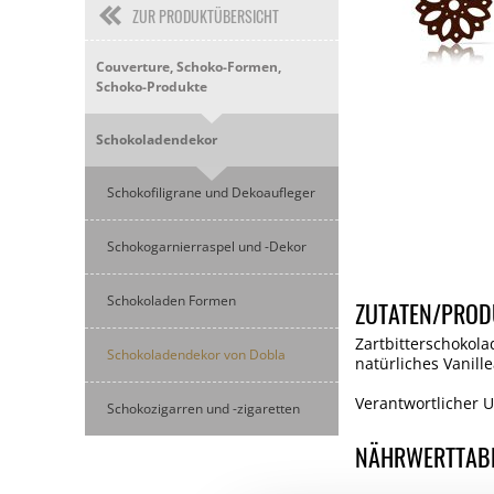
ZUR PRODUKTÜBERSICHT
Couverture, Schoko-Formen,
Schoko-Produkte
Schokoladendekor
Schokofiligrane und Dekoaufleger
Schokogarnierraspel und -Dekor
Schokoladen Formen
ZUTATEN/PROD
Zartbitterschokol
Schokoladendekor von Dobla
natürliches Vanill
Verantwortlicher U
Schokozigarren und -zigaretten
NÄHRWERTTAB