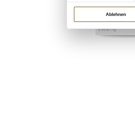
Schokolade, gestre
25x40mm, 680 g, 
Art.Nr.:16066
Ablehnen
€ 63,85
€ 93,90
/ kg