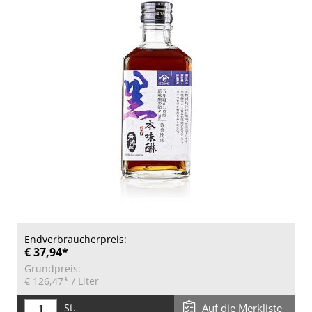
Endverbraucherpreis:
€ 37,94*
Grundpreis:
€ 126,47*
/ Liter
St.
Auf die Merkliste