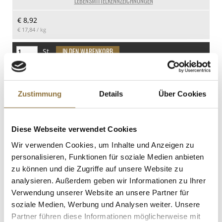
LEBENSMITTELKENNZEICHNUNGEN
Kohlenhydrate
€ 8,92
52.1 g
€ 17,84
/ kg
davon Zucker
32.3 g
St.
Eiweiß
Paradieskörner - Guinea-, Melegue-,
0.4 g
Malagetta-, Maniguette Pfeffer, 250 g
Salz
Zustimmung
Details
Über Cookies
Art.Nr.:15923
0 g
Diese Webseite verwendet Cookies
LEBENSMITTELKENNZEICHNUNGEN
Wir verwenden Cookies, um Inhalte und Anzeigen zu
personalisieren, Funktionen für soziale Medien anbieten
€ 17,33
zu können und die Zugriffe auf unsere Website zu
€ 69,32
/ kg
analysieren. Außerdem geben wir Informationen zu Ihrer
St.
Verwendung unserer Website an unsere Partner für
soziale Medien, Werbung und Analysen weiter. Unsere
Partner führen diese Informationen möglicherweise mit
Sanbaizu - Bonito-Essig (Dashiessig),