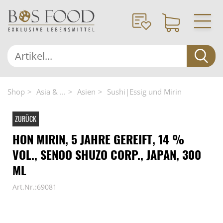
Shop
Asia & ...
Asien
Sushi|Essig und Mirin
ZURÜCK
HON MIRIN, 5 JAHRE GEREIFT, 14 %
VOL., SENOO SHUZO CORP., JAPAN, 300
ML
Art.Nr.:69081