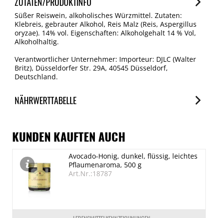
ZUTATEN/PRODUKTINFO
Süßer Reiswein, alkoholisches Würzmittel. Zutaten:
Klebreis, gebrauter Alkohol, Reis Malz (Reis, Aspergillus
oryzae). 14% vol. Eigenschaften: Alkoholgehalt 14 % Vol,
Alkoholhaltig.
Verantwortlicher Unternehmer: Importeur: DJLC (Walter
Britz), Düsseldorfer Str. 29A, 40545 Düsseldorf,
Deutschland.
NÄHRWERTTABELLE
Nährwerte
je 100ml
KUNDEN KAUFTEN AUCH
Brennwert
Avocado-Honig, dunkel, flüssig, leichtes
1213 kJ/290 kcal
Pflaumenaroma, 500 g
Fett
Art.Nr.:18787
0 g
davon gesättigte Fettsäuren
0 g