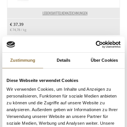
Kohlenhydrate
17.4 g
LEBENSMITTELKENNZEICHNUNGEN
davon Zucker
€ 37,39
17.4 g
€ 74,78
/ kg
Eiweiß
8.4 g
St.
Salz
14.2 g
Haselnussöl, geröstet, La Tourangelle,
Zustimmung
Details
Über Cookies
250 ml
Art.Nr.:50733
Diese Webseite verwendet Cookies
Wir verwenden Cookies, um Inhalte und Anzeigen zu
LEBENSMITTELKENNZEICHNUNGEN
personalisieren, Funktionen für soziale Medien anbieten
zu können und die Zugriffe auf unsere Website zu
€ 9,68
analysieren. Außerdem geben wir Informationen zu Ihrer
€ 38,72
/ Liter
Verwendung unserer Website an unsere Partner für
St.
soziale Medien, Werbung und Analysen weiter. Unsere