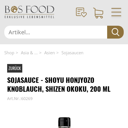
Shop
Asia & ...
Asien
Sojasaucen
ZURÜCK
SOJASAUCE - SHOYU HONJYOZO
KNOBLAUCH, SHIZEN OKOKU, 200 ML
Art.Nr.:60269