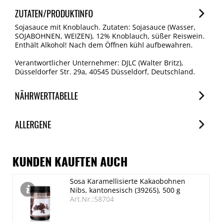
ZUTATEN/PRODUKTINFO
Sojasauce mit Knoblauch. Zutaten: Sojasauce (Wasser,
SOJABOHNEN, WEIZEN), 12% Knoblauch, süßer Reiswein.
Enthält Alkohol! Nach dem Öffnen kühl aufbewahren.
Verantwortlicher Unternehmer: DJLC (Walter Britz),
Düsseldorfer Str. 29a, 40545 Düsseldorf, Deutschland.
NÄHRWERTTABELLE
Nährwerte
ALLERGENE
je 100ml
Brennwert
Allergene
456 kJ/109 kcal
Spuren / Enthalten
KUNDEN KAUFTEN AUCH
Fett
Glutenhaltige Getreide (Weizen)
Sosa Karamellisierte Kakaobohnen
0.1 g
Enthalten
Nibs, kantonesisch (39265), 500 g
davon gesättigte Fettsäuren
Sojabohnen
Art.Nr.:58704
Enthalten
< 0.1 g