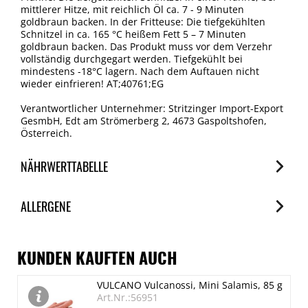
mittlerer Hitze, mit reichlich Öl ca. 7 - 9 Minuten
goldbraun backen. In der Fritteuse: Die tiefgekühlten
Schnitzel in ca. 165 °C heißem Fett 5 – 7 Minuten
goldbraun backen. Das Produkt muss vor dem Verzehr
vollständig durchgegart werden. Tiefgekühlt bei
mindestens -18°C lagern. Nach dem Auftauen nicht
wieder einfrieren! AT;40761;EG
Verantwortlicher Unternehmer: Stritzinger Import-Export
GesmbH, Edt am Strömerberg 2, 4673 Gaspoltshofen,
Österreich.
NÄHRWERTTABELLE
Nährwerte
ALLERGENE
je 100g
Brennwert
Allergene
625 kJ/148 kcal
Spuren / Enthalten
KUNDEN KAUFTEN AUCH
Fett
Glutenhaltige Getreide (Weizen)
VULCANO Vulcanossi, Mini Salamis, 85 g
4.1 g
Enthalten
Art.Nr.:56951
davon gesättigte Fettsäuren
Eier