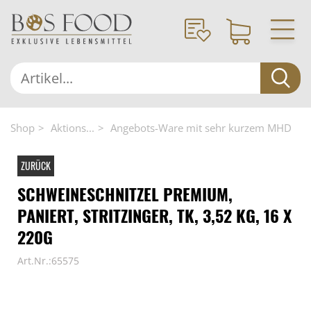
Shop
Aktions...
Angebots-Ware mit sehr kurzem MHD
ZURÜCK
SCHWEINESCHNITZEL PREMIUM,
PANIERT, STRITZINGER, TK, 3,52 KG, 16 X
220G
Art.Nr.:65575