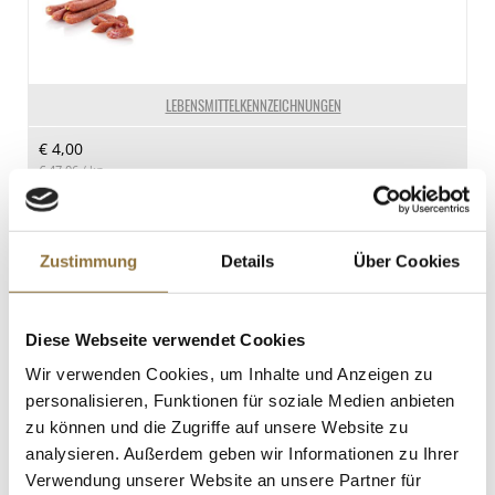
Enthalten
1.9 g
Kohlenhydrate
12 g
LEBENSMITTELKENNZEICHNUNGEN
davon Zucker
€ 4,00
4 g
€ 47,06
/ kg
Eiweiß
16 g
St.
Salz
Zustimmung
Details
Über Cookies
1.2 g
Origine Tanzanie, dunkle Schokolade,
Callets, 75% Kakao, 1 kg
Art.Nr.:28645
Diese Webseite verwendet Cookies
Wir verwenden Cookies, um Inhalte und Anzeigen zu
personalisieren, Funktionen für soziale Medien anbieten
LEBENSMITTELKENNZEICHNUNGEN
zu können und die Zugriffe auf unsere Website zu
analysieren. Außerdem geben wir Informationen zu Ihrer
€ 57,16
Verwendung unserer Website an unsere Partner für