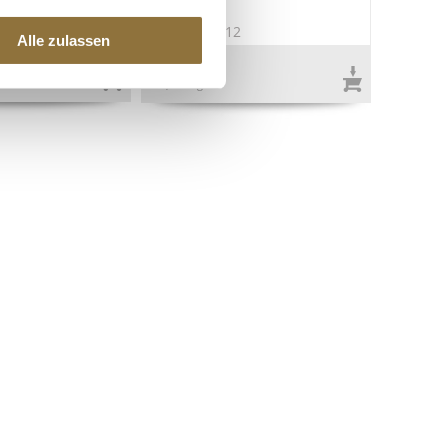
6
Art.Nr.:60412
Alle zulassen
€ 3,60
€ 8,57
/ kg