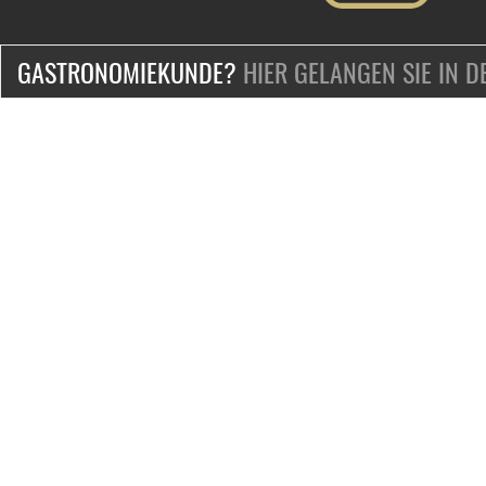
GASTRONOMIEKUNDE?
HIER GELANGEN SIE IN 
ZERTIFIZIERT & SICHER EINKAUFEN
KONTAKT
Mo.-Fr. 9-18 Uhr
Telefon:
+49-2132-139-0
Telefax: +49-2132-139-100