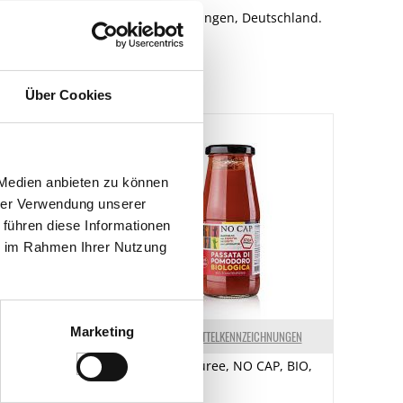
bH, Ober der Mühle 37, 42699 Solingen, Deutschland.
Über Cookies
 Medien anbieten zu können
hrer Verwendung unserer
 führen diese Informationen
ie im Rahmen Ihrer Nutzung
Marketing
ELKENNZEICHNUNGEN
LEBENSMITTELKENNZEICHNUNGEN
Tomatenpüree, NO CAP, BIO,
chen), ohne Kern,
420 g