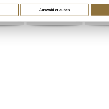
Art.Nr.:17468
Art.Nr.:2159
Auswahl erlauben
€ 15,11
€ 17,90
€ 16,79
/ kg