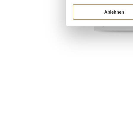
Art.Nr.:21838
Ablehnen
€ 14,95
€ 19,93
/ Liter