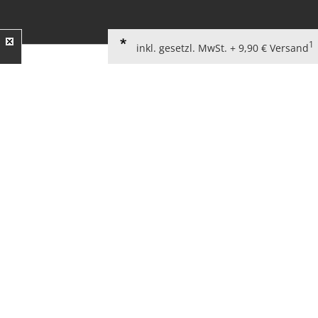
1
inkl. gesetzl. MwSt. + 9,90 € Versand
AGB für Verbraucher
Widerrufsbelehrung