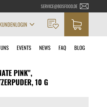
SERVICE@BOSFOOD.DE
KUNDENLOGIN
on
 UNS
EVENTS
NEWS
FAQ
BLOG
ngen
ATE PINK",
TZERPUDER, 10 G