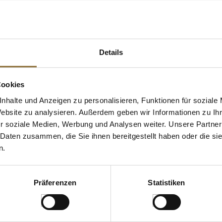
Unternehmer: Hergestellt in Deutschland für: Vanicon Ventures Gm
 KAUFTEN AUCH
Details
Cookies
nhalte und Anzeigen zu personalisieren, Funktionen für soziale
Website zu analysieren. Außerdem geben wir Informationen zu I
r soziale Medien, Werbung und Analysen weiter. Unsere Partner
 Daten zusammen, die Sie ihnen bereitgestellt haben oder die s
n.
Präferenzen
Statistiken
ZEICHNUNGEN
LEBENSMITTELKENNZEICHNUNGEN
LEBENSMITT
heingau,
Wiberg Salat-Würzmischung,
Süßkirschen
 750 ml
900 g
(Schwarzkirs
TK, 1 kg