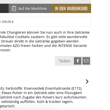
Auf die Merkliste
r 350,00 €
nde Changieren können Sie nun auch in Ihre Getränke
fabulöse Cocktails zaubern. Es gibt viele wundervolle
 Streuer direkt in die Getränke gegeben werden
normalen AZO-freien Farben und die INTENSE Variante
nissen.
Teilen
5), Farbstoffe: Eisenoxide& Eisenhydroxide (E172),
 Etwas Pulver in ein Getränk oder eine Flüssigkeit
s Getränk nach Zugabe des Pulvers kurz aufschäumen,
vollständig auffüllen. Kühl & trocken lagern.
etarisch.